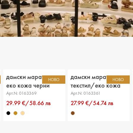
ДЕТСКИ ОБУВКИ
МЪЖКИ ЧАНТИ
ДЕТСКИ БОТИ
дамски маратонки
дамски маратонки
НОВО
НОВО
еко кожа черни
текстил/еко кожа
кафяви
Арт.N: 0163369
Арт.N: 0163361
29.99 €/58.66 лв
27.99 €/54.74 лв