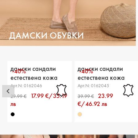
ДАМСКИ ОБУВКИ
дамски сандали
дамски сандали
-40%
-40%
естествена кожа
естествена кожа
черни
бежови
Арт.N: 0162046
Арт.N: 0162045
17.99 €/35.19
23.99
лв
€/46.92 лв