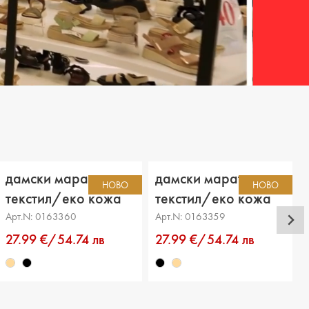
дамски маратонки
дамски маратонки
НОВО
НОВО
текстил/еко кожа
текстил/еко кожа
бежови
черни
Арт.N: 0163360
Арт.N: 0163359
27.99 €/54.74 лв
27.99 €/54.74 лв