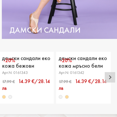
ДАМСКИ САНДАЛИ
дамски сандали еко
дамски сандали еко
-20%
-20%
кожа бежови
кожа мръсно бели
Арт.N: 0161343
Арт.N: 0161342
14.39 €/28.14
14.39 €/28.14
лв
лв