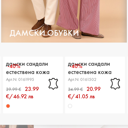
ДАМСКИ ОБУВКИ
дамски сандали
дамски сандали
-40%
-40%
естествена кожа
естествена кожа
многоцветни
бели
Арт.N: 0161995
Арт.N: 0161502
23.99
20.99
€/46.92 лв
€/41.05 лв