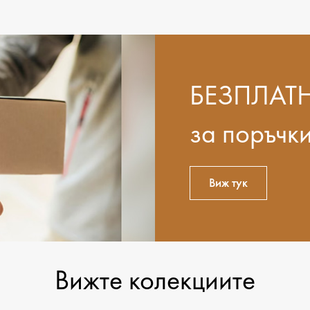
БЕЗПЛАТ
за поръчк
Виж тук
Вижте колекциите