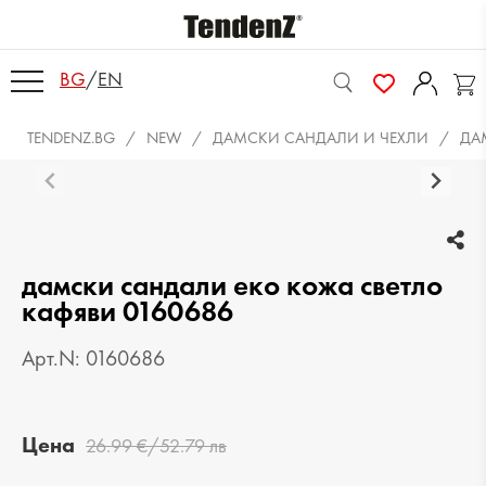
BG
/
EN
TENDENZ.BG
NEW
ДАМСКИ САНДАЛИ И ЧЕХЛИ
ДА
дамски сандали еко кожа светло
кафяви 0160686
Арт.N: 0160686
Цена
26.99 €/52.79 лв