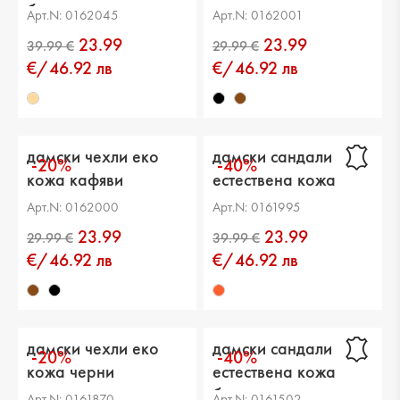
бежови
Арт.N: 0162045
Арт.N: 0162001
23.99
23.99
€/46.92 лв
€/46.92 лв
дамски чехли еко
дамски сандали
-20%
-40%
кожа кафяви
естествена кожа
многоцветни
Арт.N: 0162000
Арт.N: 0161995
23.99
23.99
€/46.92 лв
€/46.92 лв
дамски чехли еко
дамски сандали
-20%
-40%
кожа черни
естествена кожа
бели
Арт.N: 0161870
Арт.N: 0161502