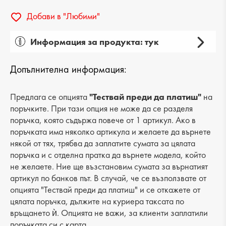
Добави в "Любими"
Информация за продукта: тук
Пол: дамски
Допълнителна информация:
Вид на продукта: ежедневни
Категория: сандали
Предлага се опцията
"Тествай преди да платиш"
на
поръчките. При тази опция не може да се разделя
Лицев материал: еко кожа
поръчка, която съдържа повече от 1 артикул. Ако в
поръчката има няколко артикула и желаете да върнете
Хастар: еко кожа
някой от тях, трябва да заплатите сумата за цялата
поръчка и с отделна пратка да върнете модела, който
Ходило/Подметка: платформа
не желаете. Ние ще възстановим сумата за върнатият
Вид стелка: еко кожа
артикул по банков път. В случай, че се възползвате от
опцията "Тествай преди да платиш" и се откажете от
Височина подметка: 2 cm
цялата поръчка, дължите на куриера таксата по
връщането ѝ. Опцията не важи, за клиенти заплатили
Височина на платформата : 4 cm
поръчката си с карта.