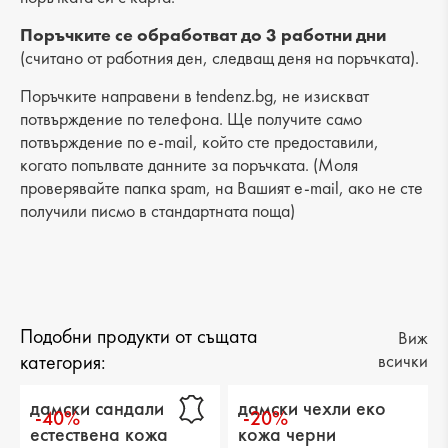
Поръчките се обработват до 3 работни дни
(считано от работния ден, следващ деня на поръчката).
Поръчките направени в tendenz.bg, не изискват
потвърждение по телефона. Ще получите само
потвърждение по e-mail, който сте предоставили,
когато попълвате данните за поръчката. (Моля
проверявайте папка spam, на Вашият e-mail, ако не сте
получили писмо в стандартната поща)
Подобни продукти от същата
Виж
категория:
всички
дамски сандали
дамски чехли еко
-40%
-20%
естествена кожа
кожа черни