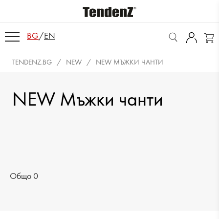
BG
/
EN
TENDENZ.BG
NEW
NEW МЪЖКИ ЧАНТИ
NEW Мъжки чанти
Общо 0