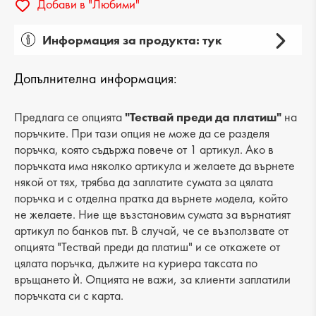
Добави в "Любими"
Информация за продукта: тук
Пол: дамски
Допълнителна информация:
Вид на продукта: мокасини
Категория: обувки
Предлага се опцията
"Тествай преди да платиш"
на
поръчките. При тази опция не може да се разделя
Лицев материал: еко кожа
поръчка, която съдържа повече от 1 артикул. Ако в
поръчката има няколко артикула и желаете да върнете
Хастар: еко кожа
някой от тях, трябва да заплатите сумата за цялата
поръчка и с отделна пратка да върнете модела, който
Ходило/Подметка: равна
не желаете. Ние ще възстановим сумата за върнатият
Вид стелка: естествена кожа
артикул по банков път. В случай, че се възползвате от
опцията "Тествай преди да платиш" и се откажете от
Височина на тока: 5 cm
цялата поръчка, дължите на куриера таксата по
връщането ѝ. Опцията не важи, за клиенти заплатили
Височина подметка: 2 cm
поръчката си с карта.