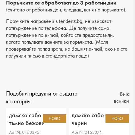
Разстояние от петата до горната част: 6 cm
Поръчките се обработват до 3 работни дни
(считано от работния ден, следващ деня на поръчката).
Поръчките направени в tendenz.bg, не изискват
потвърждение по телефона. Ще получите само
потвърждение по e-mail, който сте предоставили,
когато попълвате данните за поръчката. (Моля
проверявайте папка spam, на Вашият e-mail, ако не сте
получили писмо в стандартната поща)
Подобни продукти от същата
Виж
категория:
всички
дамско сабо текстил
дамско сабо текстил
НОВО
НОВО
тъмно бежови
черни
Арт.N: 0163375
Арт.N: 0163374