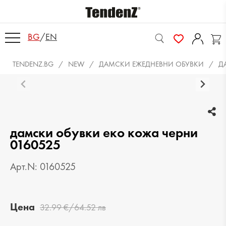
BG
/
EN
TENDENZ.BG
NEW
ДАМСКИ ЕЖЕДНЕВНИ ОБУВКИ
Д
дамски обувки еко кожа черни
0160525
Арт.N: 0160525
Цена
32.99 €/64.52 лв