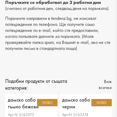
Разстояние от петата до горната част: 6 cm
Поръчките се обработват до 3 работни дни
(считано от работния ден, следващ деня на поръчката).
Поръчките направени в tendenz.bg, не изискват
потвърждение по телефона. Ще получите само
потвърждение по e-mail, който сте предоставили,
когато попълвате данните за поръчката. (Моля
проверявайте папка spam, на Вашият e-mail, ако не сте
получили писмо в стандартната поща)
Подобни продукти от същата
Виж
категория:
всички
дамско сабо текстил
дамско сабо текстил
НОВО
НОВО
тъмно бежови
черни
Арт.N: 0163375
Арт.N: 0163374