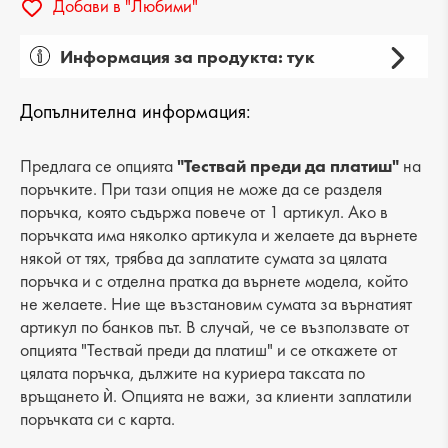
Добави в "Любими"
Информация за продукта: тук
Пол: дамски
Допълнителна информация:
Вид на продукта: мокасини
Категория: обувки
Предлага се опцията
"Тествай преди да платиш"
на
поръчките. При тази опция не може да се разделя
Лицев материал: текстил
поръчка, която съдържа повече от 1 артикул. Ако в
поръчката има няколко артикула и желаете да върнете
Хастар: еко кожа
някой от тях, трябва да заплатите сумата за цялата
поръчка и с отделна пратка да върнете модела, който
Ходило/Подметка: ток
не желаете. Ние ще възстановим сумата за върнатият
Вид стелка: естествена кожа
артикул по банков път. В случай, че се възползвате от
опцията "Тествай преди да платиш" и се откажете от
Височина на тока: 5 cm
цялата поръчка, дължите на куриера таксата по
връщането ѝ. Опцията не важи, за клиенти заплатили
Височина подметка: 2 cm
поръчката си с карта.