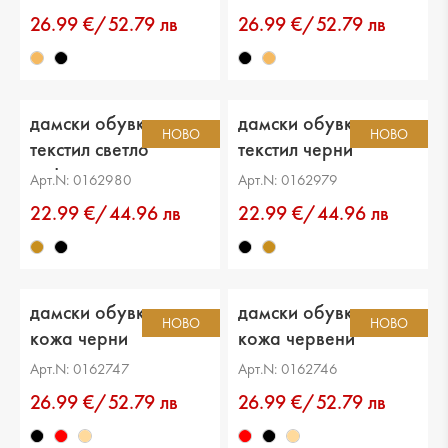
26.99 €/52.79 лв
26.99 €/52.79 лв
дамски обувки
дамски обувки
НОВО
НОВО
текстил светло
текстил черни
кафяви
Арт.N: 0162980
Арт.N: 0162979
22.99 €/44.96 лв
22.99 €/44.96 лв
дамски обувки еко
дамски обувки еко
НОВО
НОВО
кожа черни
кожа червени
Арт.N: 0162747
Арт.N: 0162746
26.99 €/52.79 лв
26.99 €/52.79 лв