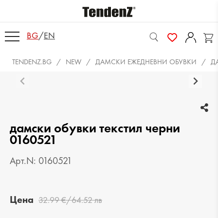
BG
/
EN
TENDENZ.BG
NEW
ДАМСКИ ЕЖЕДНЕВНИ ОБУВКИ
Д
дамски обувки текстил черни
0160521
Арт.N: 0160521
Цена
32.99 €/64.52 лв