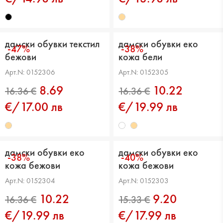
дамски обувки текстил
дамски обувки еко
-47%
-38%
бежови
кожа бели
Арт.N: 0152306
Арт.N: 0152305
16.36 €
13.29 €
8.69
10.22
€/17.00 лв
€/19.99 лв
дамски обувки еко
дамски обувки еко
-38%
-40%
кожа бежови
кожа бежови
Арт.N: 0152304
Арт.N: 0152303
10.22
9.20
€/19.99 лв
€/17.99 лв