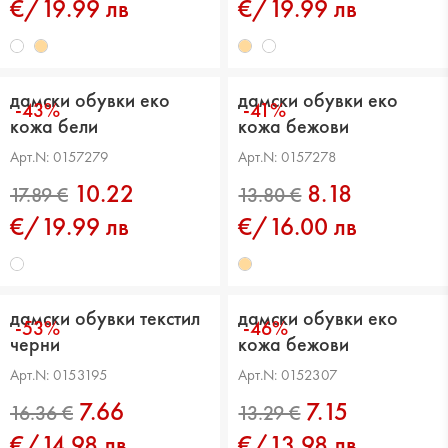
€/19.99 лв
€/19.99 лв
17.89 €
17.89 €
дамски обувки еко
дамски обувки еко
-43%
-41%
кожа бели
кожа бежови
Арт.N: 0157279
Арт.N: 0157278
10.22
8.18
€/19.99 лв
€/16.00 лв
дамски обувки текстил
дамски обувки еко
-53%
-46%
черни
кожа бежови
17.89 €
13.80 €
Арт.N: 0153195
Арт.N: 0152307
7.66
7.15
€/14.98 лв
€/13.98 лв