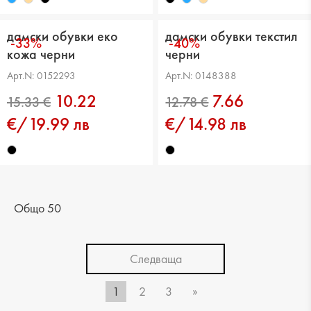
дамски обувки еко
дамски обувки текстил
-33%
-40%
кожа черни
черни
Арт.N: 0152293
Арт.N: 0148388
10.22
7.66
€/19.99 лв
€/14.98 лв
15.33 €
13.29 €
Общо 50
Следваща
1
2
3
»