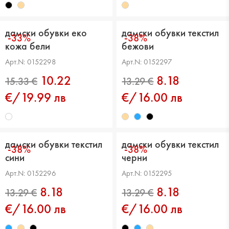
дамски обувки еко
дамски обувки текстил
-33%
-38%
кожа бели
бежови
15.33 €
15.33 €
Арт.N: 0152298
Арт.N: 0152297
10.22
8.18
€/19.99 лв
€/16.00 лв
дамски обувки текстил
дамски обувки текстил
-38%
-38%
сини
черни
Арт.N: 0152296
Арт.N: 0152295
15.33 €
13.80 €
8.18
8.18
€/16.00 лв
€/16.00 лв