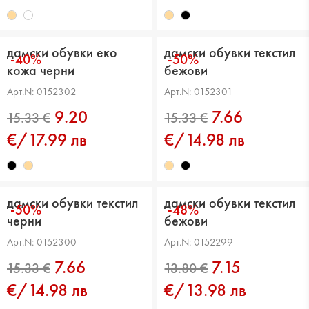
16.36 €
16.36 €
дамски обувки еко
дамски обувки текстил
-40%
-50%
кожа черни
бежови
Арт.N: 0152302
Арт.N: 0152301
9.20
7.66
€/17.99 лв
€/14.98 лв
16.36 €
15.33 €
дамски обувки текстил
дамски обувки текстил
-50%
-48%
черни
бежови
Арт.N: 0152300
Арт.N: 0152299
7.66
7.15
€/14.98 лв
€/13.98 лв