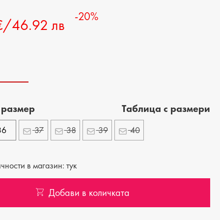
-20%
€/46.92 лв
 размер
Tаблица с размери
36
37
38
39
40
ности в магазин: тук
Добави в количката