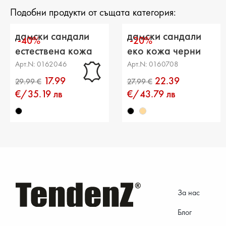
Подобни продукти от същата категория:
дамски сандали
дамски сандали
-40%
-20%
естествена кожа
еко кожа черни
черни
Арт.N: 0162046
Арт.N: 0160708
17.99
22.39
€/35.19 лв
€/43.79 лв
За нас
Блог