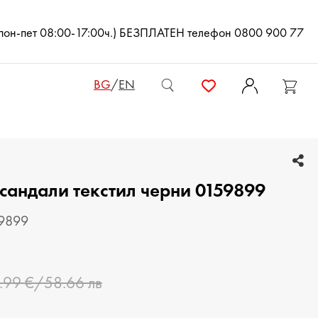
(пон-пет 08:00-17:00ч.) БЕЗПЛАТЕН телефон 0800 900 77
BG
/
EN
ДАМСКИ ЧАНТИ
сандали текстил черни 0159899
ДАМСКИ РАНИЦИ
КЛЪЧ ЧАНТИ
59899
МЪЖКИ ЧАНТИ
.99 €/58.66 лв
ДАМСКИ ПОРТМОНЕТА
МЪЖКИ ПОРТМОНЕТА