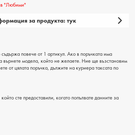
в "Любими"
ормация за продукта: тук
амски
продукта: елегантни
рия: сандали
 съдържа повече от 1 артикул. Ако в поръчката има
 да върнете модела, който не желаете. Ние ще възстановим
материал: текстил
жете от цялата поръчка, дължите на куриера таксата по
: еко кожа
/Подметка: ток
който сте предоставили, когато попълвате данните за
лка: естествена кожа
а на тока: 11 cm
а подметка: -