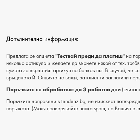
Допълнителна информация:
Предлага се опцията
"Тествай преди да платиш"
на пор
няколко артикула и желаете да върнете някой от тях, тряб
сумата за върнатият артикул по банков път. В случай, че с
връщането ѝ. Опцията не важи, за клиенти заплатили поръ
Поръчките се обработват до 3 работни дни
(считано
Поръчките направени в tendenz.bg, не изискват потвържде
поръчката. (Моля проверявайте папка spam, на Вашият e-m