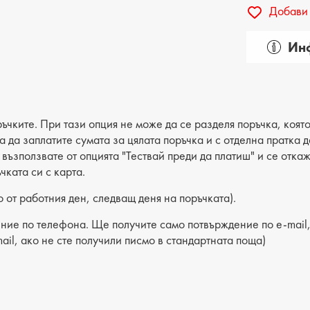
Добави 
Инф
Пол: д
Вид на 
Катего
ъчките. При тази опция не може да се разделя поръчка, която
ва да заплатите сумата за цялата поръчка и с отделна пратка
Лицев 
е възползвате от опцията "Тествай преди да платиш" и се отка
чката си с карта.
Хастар
 от работния ден, следващ деня на поръчката).
Ходило
ние по телефона. Ще получите само потвърждение по e-mail, 
Вид сте
ail, ако не сте получили писмо в стандартната поща)
Височин
Височин