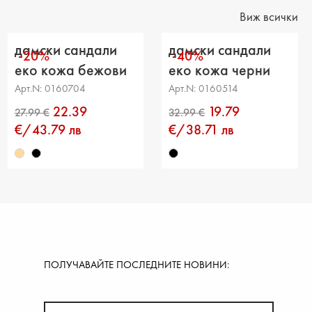
на на платформата : 2 cm
Виж всички
ние от петата до горната част: 9 cm
дамски сандали
дамски сандали
-20%
-40%
ка на прасеца: -
еко кожа бежови
еко кожа черни
Арт.N: 0160704
Арт.N: 0160514
22.39
19.79
€/43.79 лв
€/38.71 лв
ПОЛУЧАВАЙТЕ ПОСЛЕДНИТЕ НОВИНИ: