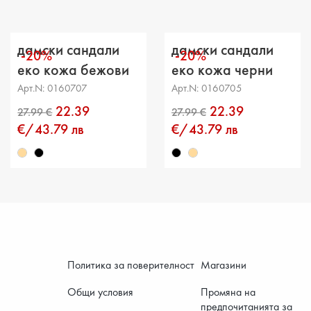
Височи
Разстоя
дамски сандали
дамски сандали
-20%
-20%
Обикол
еко кожа бежови
еко кожа черни
Арт.N: 0160707
Арт.N: 0160705
22.39
22.39
€/43.79 лв
€/43.79 лв
Политика за поверителност
Магазини
Общи условия
Промяна на
предпочитанията за