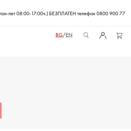
(пон-пет 08:00-17:00ч.) БЕЗПЛАТЕН телефон 0800 900 77
BG
/
EN
ДАМСКИ ЧАНТИ
ДАМСКИ РАНИЦИ
КЛЪЧ ЧАНТИ
МЪЖКИ ЧАНТИ
ДАМСКИ ПОРТМОНЕТА
МЪЖКИ ПОРТМОНЕТА