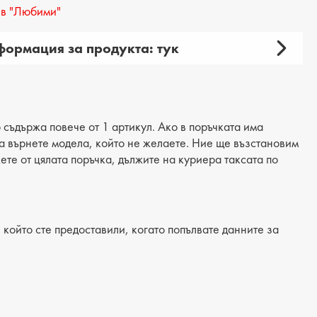
в "Любими"
ормация за продукта: тук
амски
 продукта: ежедневни
рия: сандали
 съдържа повече от 1 артикул. Ако в поръчката има
 да върнете модела, който не желаете. Ние ще възстановим
материал: еко кожа
жете от цялата поръчка, дължите на куриера таксата по
: еко кожа
/Подметка: ток
който сте предоставили, когато попълвате данните за
лка: естествена кожа
на на тока: 2 cm
на подметка: 1 cm