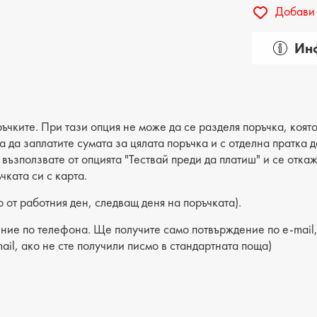
Добави 
Инф
Пол: д
Вид на
Катего
ъчките. При тази опция не може да се разделя поръчка, която
ва да заплатите сумата за цялата поръчка и с отделна пратка
Лицев 
е възползвате от опцията "Тествай преди да платиш" и се отка
чката си с карта.
Хастар
 от работния ден, следващ деня на поръчката).
Ходило
ние по телефона. Ще получите само потвърждение по e-mail, 
Вид сте
ail, ако не сте получили писмо в стандартната поща)
Височи
Височи