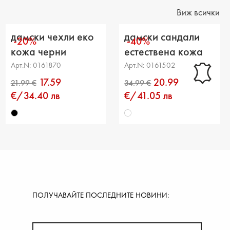
на на платформата : -
Виж всички
ние от петата до горната част: -
дамски чехли еко
дамски сандали
-20%
-40%
ка на прасеца: -
кожа черни
естествена кожа
бели
Арт.N: 0161870
Арт.N: 0161502
17.59
20.99
€/34.40 лв
€/41.05 лв
ПОЛУЧАВАЙТЕ ПОСЛЕДНИТЕ НОВИНИ: