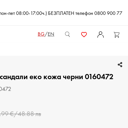
(пон-пет 08:00-17:00ч.) БЕЗПЛАТЕН телефон 0800 900 77
BG
/
EN
ДАМСКИ ЧАНТИ
 сандали еко кожа черни 0160472
ДАМСКИ РАНИЦИ
КЛЪЧ ЧАНТИ
60472
МЪЖКИ ЧАНТИ
.99 €/48.88 лв
ДАМСКИ ПОРТМОНЕТА
МЪЖКИ ПОРТМОНЕТА