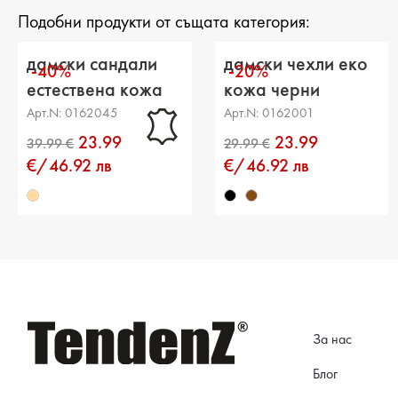
Подобни продукти от същата категория:
дамски сандали
дамски чехли еко
-40%
-20%
естествена кожа
кожа черни
бежови
Арт.N: 0162045
Арт.N: 0162001
23.99
23.99
€/46.92 лв
€/46.92 лв
За нас
Блог