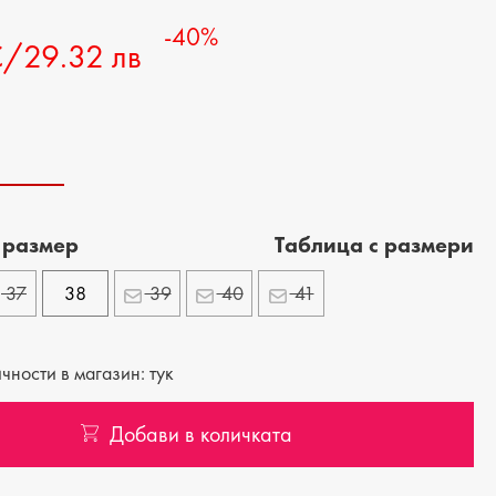
-40%
€/29.32 лв
 размер
Tаблица с размери
37
38
39
40
41
ности в магазин: тук
Добави в количката