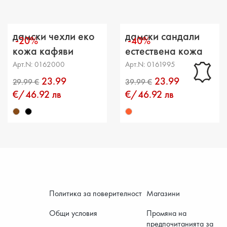
Височи
Разстоя
дамски чехли еко
дамски сандали
-20%
-40%
Обикол
кожа кафяви
естествена кожа
многоцветни
Арт.N: 0162000
Арт.N: 0161995
23.99
23.99
€/46.92 лв
€/46.92 лв
Политика за поверителност
Магазини
Общи условия
Промяна на
предпочитанията за