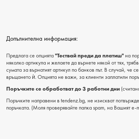
Допълнителна информация:
Предлага се опцията
"Тествай преди да платиш"
на пор
няколко артикула и желаете да върнете някой от тях, тряб
сумата за върнатият артикул по банков път. В случай, че с
връщането ѝ. Опцията не важи, за клиенти заплатили поръ
Поръчките се обработват до 3 работни дни
(считано
Поръчките направени в tendenz.bg, не изискват потвържде
поръчката. (Моля проверявайте папка spam, на Вашият e-m