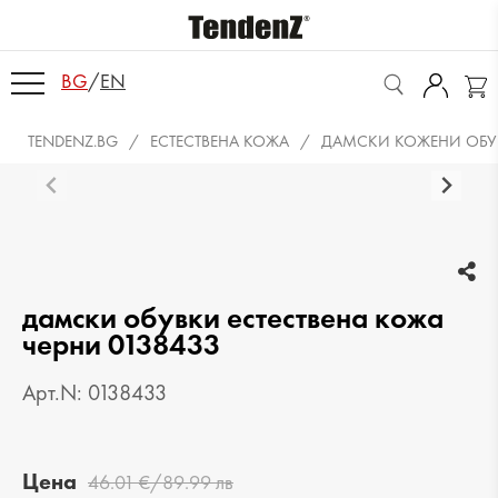
BG
/
EN
TENDENZ.BG
ЕСТЕСТВЕНА КОЖА
ДАМСКИ КОЖЕНИ ОБУ
дамски обувки естествена кожа
черни 0138433
Арт.N: 0138433
Цена
46.01 €/89.99 лв