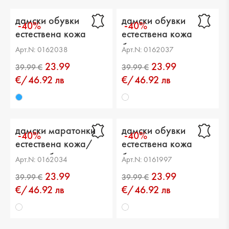
дамски обувки
дамски обувки
-40%
-40%
естествена кожа
естествена кожа
сини
бели
Арт.N: 0162038
Арт.N: 0162037
23.99
23.99
€/46.92 лв
€/46.92 лв
дамски маратонки
дамски обувки
-40%
-40%
естествена кожа/
естествена кожа
текстил бели
бели
Арт.N: 0162034
Арт.N: 0161997
39.99 €
39.99 €
23.99
23.99
€/46.92 лв
€/46.92 лв