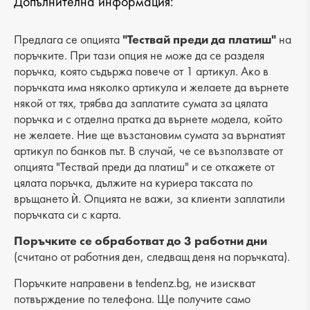
Допълнителна информация:
Вид на продукта: ежедневни
Категория: обувки
Предлага се опцията
"Тествай преди да платиш"
на
поръчките. При тази опция не може да се разделя
Лицев материал: естествена кожа
поръчка, която съдържа повече от 1 артикул. Ако в
поръчката има няколко артикула и желаете да върнете
Хастар: естествена кожа
някой от тях, трябва да заплатите сумата за цялата
поръчка и с отделна пратка да върнете модела, който
Ходило/Подметка: ток
не желаете. Ние ще възстановим сумата за върнатият
Вид стелка: комфортна от естествена кожа
артикул по банков път. В случай, че се възползвате от
опцията "Тествай преди да платиш" и се откажете от
Височина на тока: 6 cm
цялата поръчка, дължите на куриера таксата по
връщането ѝ. Опцията не важи, за клиенти заплатили
Разстояние от петата до горната част: 7 cm
поръчката си с карта.
Поръчките се обработват до 3 работни дни
(считано от работния ден, следващ деня на поръчката).
Поръчките направени в tendenz.bg, не изискват
потвърждение по телефона. Ще получите само