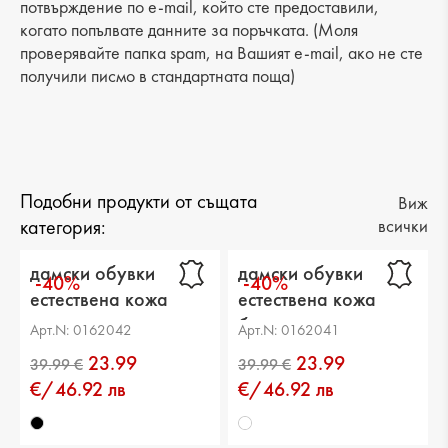
потвърждение по e-mail, който сте предоставили,
когато попълвате данните за поръчката. (Моля
проверявайте папка spam, на Вашият e-mail, ако не сте
получили писмо в стандартната поща)
Подобни продукти от същата
Виж
категория:
всички
дамски обувки
дамски обувки
-40%
-40%
естествена кожа
естествена кожа
черни
бели
Арт.N: 0162042
Арт.N: 0162041
23.99
23.99
€/46.92 лв
€/46.92 лв