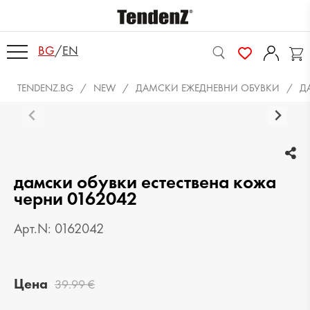
BG
/
EN
TENDENZ.BG
NEW
ДАМСКИ ЕЖЕДНЕВНИ ОБУВКИ
Д
дамски обувки естествена кожа
черни 0162042
Арт.N: 0162042
Цена
39.99 €