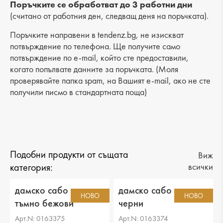
Височина на платформата : 5 cm
Поръчките се обработват до 3 работни дни
(считано от работния ден, следващ деня на поръчката).
Разстояние от петата до горната част: 5 cm
Поръчките направени в tendenz.bg, не изискват
Обиколка на прасеца: -
потвърждение по телефона. Ще получите само
потвърждение по e-mail, който сте предоставили,
когато попълвате данните за поръчката. (Моля
проверявайте папка spam, на Вашият e-mail, ако не сте
получили писмо в стандартната поща)
Подобни продукти от същата
Виж
категория:
всички
дамско сабо текстил
дамско сабо текстил
НОВО
НОВО
тъмно бежови
черни
Арт.N: 0163375
Арт.N: 0163374