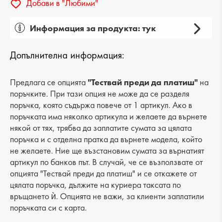
Добави в "Любими"
Информация за продукта: тук
Пол: дамски
Допълнителна информация:
Вид на продукта: ежедневни
Категория: обувки
Предлага се опцията
"Тествай преди да платиш"
на
поръчките. При тази опция не може да се разделя
Лицев материал: естествена кожа
поръчка, която съдържа повече от 1 артикул. Ако в
поръчката има няколко артикула и желаете да върнете
Хастар: еко кожа
някой от тях, трябва да заплатите сумата за цялата
поръчка и с отделна пратка да върнете модела, който
Ходило/Подметка: платформа
не желаете. Ние ще възстановим сумата за върнатият
Вид стелка: еко кожа
артикул по банков път. В случай, че се възползвате от
опцията "Тествай преди да платиш" и се откажете от
Височина на тока: -
цялата поръчка, дължите на куриера таксата по
връщането ѝ. Опцията не важи, за клиенти заплатили
Височина подметка: 4 cm
поръчката си с карта.