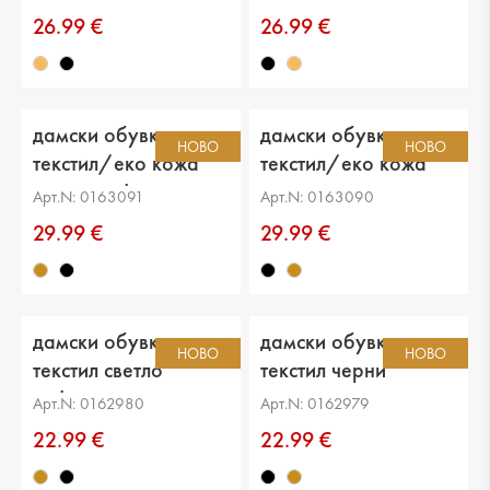
26.99 €
26.99 €
дамски обувки
дамски обувки
НОВО
НОВО
текстил/еко кожа
текстил/еко кожа
светло кафяви
черни
Арт.N: 0163091
Арт.N: 0163090
29.99 €
29.99 €
дамски обувки
дамски обувки
НОВО
НОВО
текстил светло
текстил черни
кафяви
Арт.N: 0162980
Арт.N: 0162979
22.99 €
22.99 €