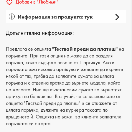
Добави в "Любими"
Информация за продукта: тук
Пол: дамски
Допълнителна информация:
Вид на продукта: ежедневни
Категория: обувки
Предлага се опцията
"Тествай преди да платиш"
на
поръчките. При тази опция не може да се разделя
Лицев материал: текстил
поръчка, която съдържа повече от 1 артикул. Ако в
поръчката има няколко артикула и желаете да върнете
Хастар: еко кожа
някой от тях, трябва да заплатите сумата за цялата
поръчка и с отделна пратка да върнете модела, който
Ходило/Подметка: ток
не желаете. Ние ще възстановим сумата за върнатият
Вид стелка: естествена кожа
артикул по банков път. В случай, че се възползвате от
опцията "Тествай преди да платиш" и се откажете от
Височина на тока: 7 cm
цялата поръчка, дължите на куриера таксата по
връщането ѝ. Опцията не важи, за клиенти заплатили
Височина подметка: 3 cm
поръчката си с карта.