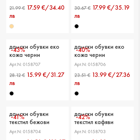
17.59 €/34.40
17.99 €/35.19
лв
лв
дамски обувки еко
дамски обувки еко
-43%
-40%
кожа черни
кожа черни
Арт.N: 0158707
Арт.N: 0158706
15.99 €/31.27
13.99 €/27.36
лв
лв
дамски обувки
дамски обувки
-41%
-42%
текстил бежови
текстил кафяви
Арт.N: 0158704
Арт.N: 0158703