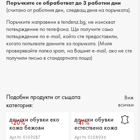
Височина на платформата : -
Поръчките се обработват до 3 работни дни
(считано от работния ден, следващ деня на поръчката).
Разстояние от петата до горната част: 6 cm
Поръчките направени в tendenz.bg, не изискват
Обиколка на прасеца: -
потвърждение по телефона. Ще получите само
потвърждение по e-mail, който сте предоставили,
когато попълвате данните за поръчката. (Моля
проверявайте папка spam, на Вашият e-mail, ако не сте
получили писмо в стандартната поща)
Подобни продукти от същата
Виж
категория:
всички
дамски обувки еко
дамски обувки
-20%
-41%
кожа бежови
естествена кожа
черни
Арт.N: 0159287
Арт.N: 0158936