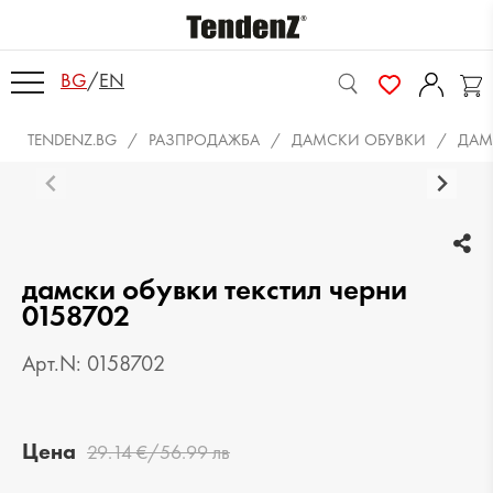
BG
/
EN
TENDENZ.BG
РАЗПРОДАЖБА
ДАМСКИ ОБУВКИ
ДАМ
дамски обувки текстил черни
0158702
Арт.N: 0158702
Цена
29.14 €/56.99 лв