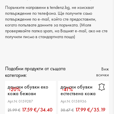
Разстояние от петата до горната част: 6 cm
Поръчките направени в tendenz.bg, не изискват
Обиколка на прасеца: -
потвърждение по телефона. Ще получите само
потвърждение по e-mail, който сте предоставили,
когато попълвате данните за поръчката. (Моля
проверявайте папка spam, на Вашият e-mail, ако не сте
получили писмо в стандартната поща)
Подобни продукти от същата
Виж
категория:
всички
дамски обувки еко
дамски обувки
-20%
-41%
кожа бежови
естествена кожа
черни
Арт.N: 0159287
Арт.N: 0158936
17.59 €/34.40
17.99 €/35.19