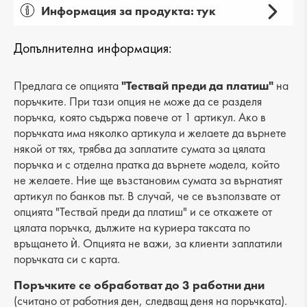
Информация за продукта: тук
Пол: дамски
Допълнителна информация:
Вид на продукта: ежедневни
Категория: обувки
Предлага се опцията
"Тествай преди да платиш"
на
поръчките. При тази опция не може да се разделя
Лицев материал: еко кожа
поръчка, която съдържа повече от 1 артикул. Ако в
поръчката има няколко артикула и желаете да върнете
Хастар: еко кожа
някой от тях, трябва да заплатите сумата за цялата
поръчка и с отделна пратка да върнете модела, който
Ходило/Подметка: ток
не желаете. Ние ще възстановим сумата за върнатият
Вид стелка: естествена кожа
артикул по банков път. В случай, че се възползвате от
опцията "Тествай преди да платиш" и се откажете от
Височина на тока: 3 cm
цялата поръчка, дължите на куриера таксата по
връщането ѝ. Опцията не важи, за клиенти заплатили
Височина подметка: 1 cm
поръчката си с карта.
Височина на платформата : -
Поръчките се обработват до 3 работни дни
(считано от работния ден, следващ деня на поръчката).