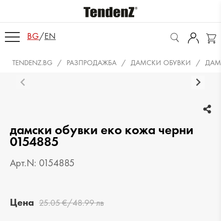
BG
/
EN
TENDENZ.BG
РАЗПРОДАЖБА
ДАМСКИ ОБУВКИ
ДАМ
дамски обувки еко кожа черни
0154885
Арт.N: 0154885
Цена
25.05 €/48.99 лв