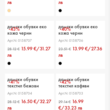
лв
лв
дамски обувки еко
дамски обувки еко
-43%
-40%
кожа черни
кожа черни
Арт.N: 0158707
Арт.N: 0158706
15.99 €/31.27
13.99 €/27.36
лв
лв
дамски обувки
дамски обувки
-41%
-42%
текстил бежови
текстил кафяви
Арт.N: 0158704
Арт.N: 0158703
16.50 €/32.27
16.99
21.99 €
30.67 €
лв
€/33.23 лв