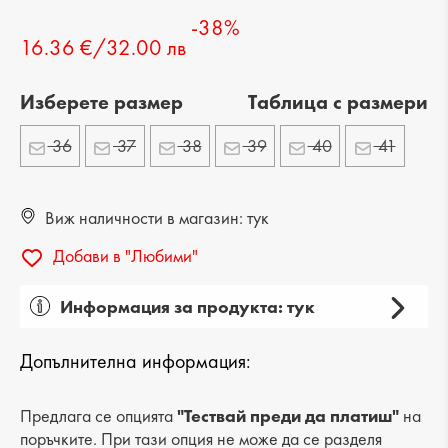
-38%
16.36 €/32.00 лв
Изберете размер
Tаблица с размери
36
37
38
39
40
41
Виж наличности в магазин: тук
Добави в "Любими"
Информация за продукта: тук
Пол: дамски
Допълнителна информация:
Вид на продукта: ежедневни
Категория: обувки
Предлага се опцията
"Тествай преди да платиш"
на
поръчките. При тази опция не може да се разделя