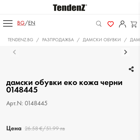
BG
/
EN
TENDENZ.BG
РАЗПРОДАЖБА
ДАМСКИ ОБУВКИ
ДАМ
дамски обувки еко кожа черни
0148445
Арт.N: 0148445
Цена
26.58 €/51.99 лв