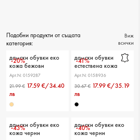
Подобни продукти от същата
Виж
категория:
всички
дамски обувки еко
дамски обувки
-20%
-41%
кожа бежови
естествена кожа
черни
Арт.N: 0159287
Арт.N: 0158936
17.59 €/34.40
17.99 €/35.19
лв
лв
дамски обувки еко
дамски обувки еко
-43%
-40%
кожа черни
кожа черни