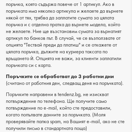
Лицев материал: еко кожа
поръчка, която съдържа повече от 1 артикул. Ако в
поръчката има няколко артикула и желаете да върнете
Хастар: еко кожа
някой от тях, трябва да заплатите сумата за цялата
поръчка и с отделна пратка да върнете модела, който
Ходило/Подметка: ток
не желаете. Ние ще възстановим сумата за върнатият
Вид стелка: естествена кожа
артикул по банков път. В случай, че се възползвате от
опцията "Тествай преди да платиш" и се откажете от
Височина на тока: 3 cm
цялата поръчка, дължите на куриера таксата по
връщането ѝ. Опцията не важи, за клиенти заплатили
Разстояние от петата до горната част: 6 cm
поръчката си с карта.
Поръчките се обработват до 3 работни дни
(считано от работния ден, следващ деня на поръчката).
Поръчките направени в tendenz.bg, не изискват
потвърждение по телефона. Ще получите само
потвърждение по e-mail, който сте предоставили,
когато попълвате данните за поръчката. (Моля
проверявайте папка spam, на Вашият e-mail, ако не сте
получили писмо в стандартната поща)