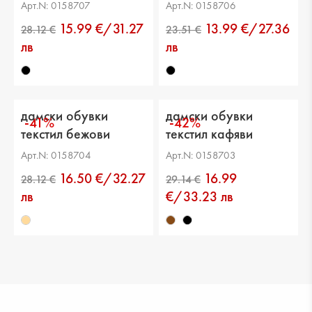
Арт.N: 0158707
Арт.N: 0158706
15.99 €/31.27
13.99 €/27.36
лв
лв
дамски обувки
дамски обувки
-41%
-42%
текстил бежови
текстил кафяви
Арт.N: 0158704
Арт.N: 0158703
21.99 €
30.67 €
16.50 €/32.27
16.99
лв
€/33.23 лв