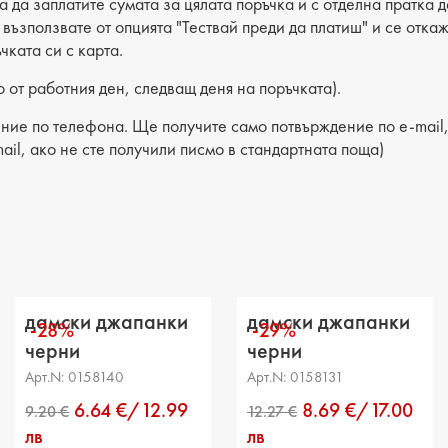
ва да заплатите сумата за цялата поръчка и с отделна пратка
Хастар:
е възползвате от опцията "Тествай преди да платиш" и се отка
чката си с карта.
Ходило
 от работния ден, следващ деня на поръчката).
Вид сте
ние по телефона. Ще получите само потвърждение по e-mail, 
Височин
ail, ако не сте получили писмо в стандартната поща)
Височи
Височи
Разстоя
Обикол
дамски джапанки
дамски джапанки
-28%
-29%
черни
черни
Арт.N: 0158140
Арт.N: 0158131
6.64 €/12.99
8.69 €/17.00
лв
лв