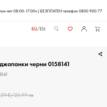
(пон-пет 08:00-17:00ч.) БЕЗПЛАТЕН телефон 0800 900 77
BG
/
EN
ДАМСКИ ЧАНТИ
 джапанки черни 0158141
ДАМСКИ РАНИЦИ
КЛЪЧ ЧАНТИ
8141
МЪЖКИ ЧАНТИ
.29 €/25.99 лв
ДАМСКИ ПОРТМОНЕТА
МЪЖКИ ПОРТМОНЕТА