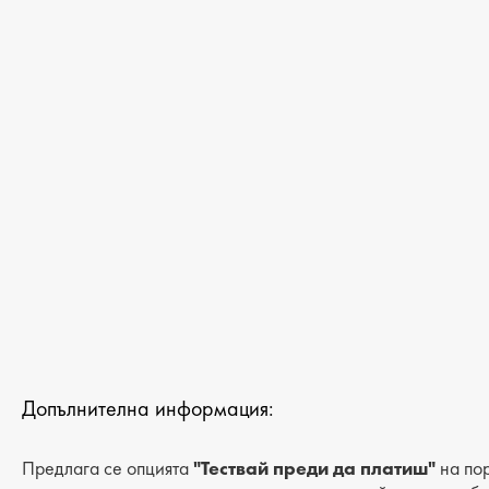
ДАМСКИ САНДАЛИ И ЧЕХЛИ
ДАМСКИ ДЖАПАНКИ
МЪЖКИ ДЖАПАНКИ
ДАМСКИ САНДАЛИ НА ТОК
ДАМСКИ БОТИ
МЪЖКИ БОТИ
ДАМСКИ БОТИ НА ТОК
МЪЖКИ ПАНТОФИ
Допълнителна информация:
Предлага се опцията
"Тествай преди да платиш"
на пор