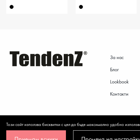
За нас
Блог
Lookbook
10.73 €
12.78 €
Контакти
Този сайт използва бисквитки с цел да бъде максимално удобно използв
Приемам всички
Промяна на настройк