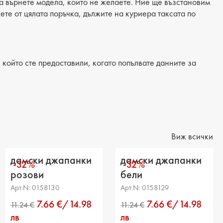
 да върнете модела, който не желаете. Ние ще възстановим
 -
жете от цялата поръчка, дължите на куриера таксата по
/Подметка: равна
лка: -
който сте предоставили, когато попълвате данните за
а на тока: -
на подметка: 2 cm
на на платформата : 3 cm
ние от петата до горната част: -
Виж всички
ка на прасеца: -
дамски джапанки
дамски джапанки
-32%
-32%
розови
бели
Арт.N: 0158130
Арт.N: 0158129
7.66 €/14.98
7.66 €/14.98
лв
лв