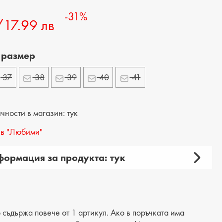
-31%
/17.99 лв
 размер
37
38
39
40
41
ности в магазин: тук
в "Любими"
ормация за продукта: тук
амски
 продукта: ежедневни
рия: джапанки
 съдържа повече от 1 артикул. Ако в поръчката има