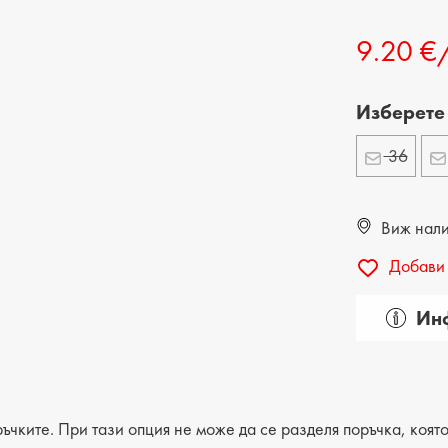
ДЕТСКИ ОБУВКИ
МЪЖКИ ЧАНТИ
9.20 €
ДЕТСКИ БОТИ
Изберете
36
Виж налич
Добави 
Инф
Пол: д
Вид на
Катего
ъчките. При тази опция не може да се разделя поръчка, която