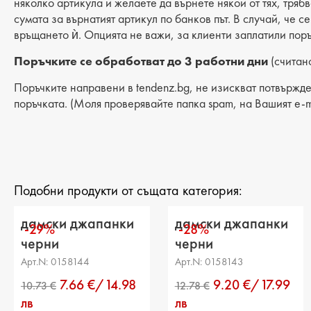
няколко артикула и желаете да върнете някой от тях, тряб
сумата за върнатият артикул по банков път. В случай, че с
връщането ѝ. Опцията не важи, за клиенти заплатили поръ
Поръчките се обработват до 3 работни дни
(считано
Поръчките направени в tendenz.bg, не изискват потвържде
поръчката. (Моля проверявайте папка spam, на Вашият e-m
Подобни продукти от същата категория:
дамски джапанки
дамски джапанки
-29%
-28%
черни
черни
Арт.N: 0158144
Арт.N: 0158143
7.66 €/14.98
9.20 €/17.99
лв
лв