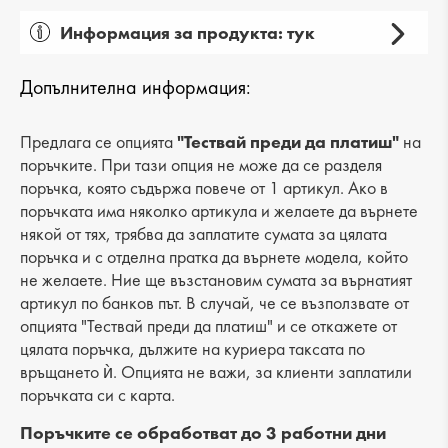
Информация за продукта: тук
Пол: дамски
Допълнителна информация:
Вид на продукта: ежедневни
Категория: джапанки
Предлага се опцията
"Тествай преди да платиш"
на
поръчките. При тази опция не може да се разделя
Хастар: -
поръчка, която съдържа повече от 1 артикул. Ако в
поръчката има няколко артикула и желаете да върнете
Ходило/Подметка: равна
някой от тях, трябва да заплатите сумата за цялата
поръчка и с отделна пратка да върнете модела, който
Вид стелка: -
не желаете. Ние ще възстановим сумата за върнатият
Височина на тока: -
артикул по банков път. В случай, че се възползвате от
опцията "Тествай преди да платиш" и се откажете от
Височина подметка: 2 cm
цялата поръчка, дължите на куриера таксата по
връщането ѝ. Опцията не важи, за клиенти заплатили
Височина на платформата : 4 cm
поръчката си с карта.
Разстояние от петата до горната част: -
Поръчките се обработват до 3 работни дни