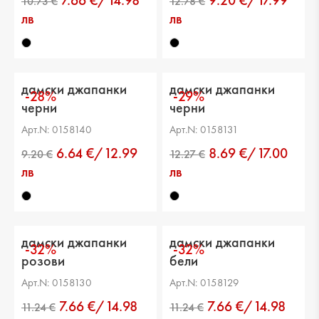
7.66 €/14.98
9.20 €/17.99
лв
лв
дамски джапанки
дамски джапанки
-28%
-29%
черни
черни
Арт.N: 0158140
Арт.N: 0158131
6.64 €/12.99
8.69 €/17.00
лв
лв
дамски джапанки
дамски джапанки
-32%
-32%
розови
бели
Арт.N: 0158130
Арт.N: 0158129
7.66 €/14.98
7.66 €/14.98