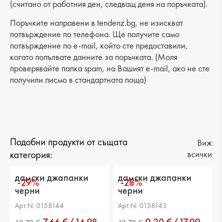
(считано от работния ден, следващ деня на поръчката).
Обиколка на прасеца: -
Поръчките направени в tendenz.bg, не изискват
потвърждение по телефона. Ще получите само
потвърждение по e-mail, който сте предоставили,
когато попълвате данните за поръчката. (Моля
проверявайте папка spam, на Вашият e-mail, ако не сте
получили писмо в стандартната поща)
Подобни продукти от същата
Виж
категория:
всички
дамски джапанки
дамски джапанки
-29%
-28%
черни
черни
Арт.N: 0158144
Арт.N: 0158143