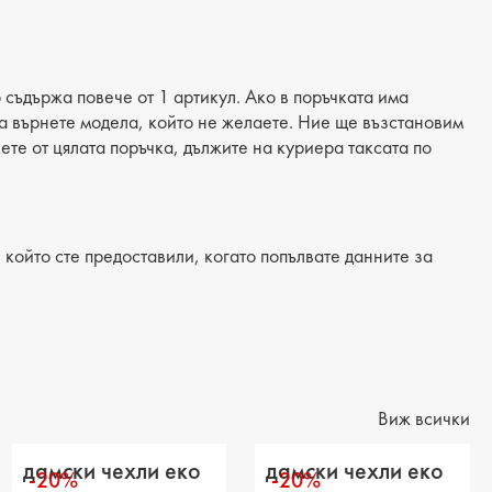
амски
 продукта: ежедневни
ия: чехли
 съдържа повече от 1 артикул. Ако в поръчката има
 да върнете модела, който не желаете. Ние ще възстановим
материал: текстил
жете от цялата поръчка, дължите на куриера таксата по
: еко кожа
/Подметка: равна
който сте предоставили, когато попълвате данните за
лка: еко кожа
а на тока: -
на подметка: 1 cm
на на платформата : 2 cm
Виж всички
ние от петата до горната част: -
дамски чехли еко
дамски чехли еко
-20%
-20%