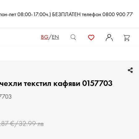
(пон-пет 08:00-17:00ч.) БЕЗПЛАТЕН телефон 0800 900 77
BG
/
EN
ДАМСКИ ЧАНТИ
чехли текстил кафяви 0157703
ДАМСКИ РАНИЦИ
КЛЪЧ ЧАНТИ
57703
МЪЖКИ ЧАНТИ
.87 €/32.99 лв
ДАМСКИ ПОРТМОНЕТА
МЪЖКИ ПОРТМОНЕТА