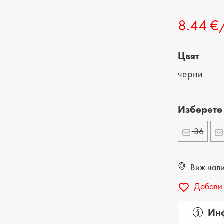
ДЕТСКИ ОБУВКИ
МЪЖКИ ЧАНТИ
8.44 €
ДЕТСКИ БОТИ
Цвят
черни
Изберете
36
Виж налич
Добави 
Инф