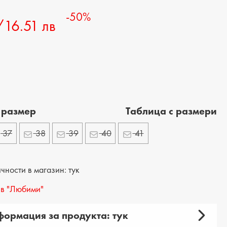
-50%
/16.51 лв
 размер
Tаблица с размери
37
38
39
40
41
ности в магазин: тук
в "Любими"
ормация за продукта: тук