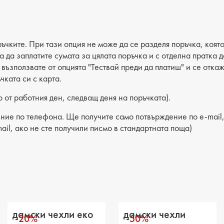
Пол: д
Вид на
Категор
ъчките. При тази опция не може да се разделя поръчка, която
ва да заплатите сумата за цялата поръчка и с отделна пратка
Лицев 
е възползвате от опцията "Тествай преди да платиш" и се отка
чката си с карта.
Хастар
 от работния ден, следващ деня на поръчката).
Ходило
ние по телефона. Ще получите само потвърждение по e-mail, 
Вид сте
ail, ако не сте получили писмо в стандартната поща)
Височин
Височи
Височи
Разстоя
дамски чехли еко
дамски чехли
-20%
-50%