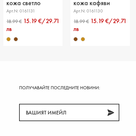
ка на прасеца: -
кожа светло
кожа кафяви
кафяви
Арт.N: 0161131
Арт.N: 0161130
15.19 €/29.71
15.19 €/29.71
лв
лв
ПОЛУЧАВАЙТЕ ПОСЛЕДНИТЕ НОВИНИ:
99 €
18.99 €