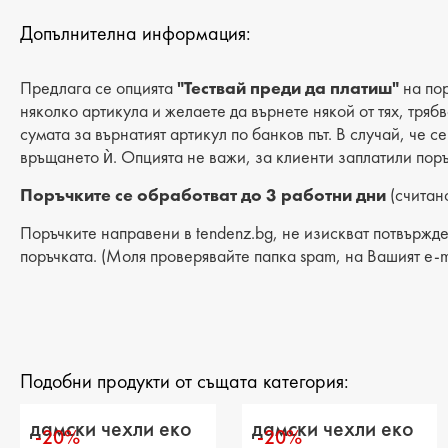
Допълнителна информация:
Предлага се опцията
"Тествай преди да платиш"
на пор
няколко артикула и желаете да върнете някой от тях, тряб
сумата за върнатият артикул по банков път. В случай, че с
връщането ѝ. Опцията не важи, за клиенти заплатили поръ
Поръчките се обработват до 3 работни дни
(считано
Поръчките направени в tendenz.bg, не изискват потвържде
поръчката. (Моля проверявайте папка spam, на Вашият e-m
Подобни продукти от същата категория:
дамски чехли еко
дамски чехли еко
-20%
-20%