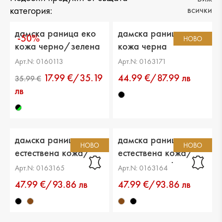
категория:
всички
дамска раница еко
дамска раница еко
-50%
НОВО
кожа черно/зелена
кожа черна
Арт.N: 0160113
Арт.N: 0163171
17.99 €/35.19
44.99 €/87.99 лв
лв
дамска раница
дамска раница
НОВО
НОВО
естествена кожа/
естествена кожа/
еко кожа черна
еко кожа кафява
Арт.N: 0163165
Арт.N: 0163164
47.99 €/93.86 лв
47.99 €/93.86 лв