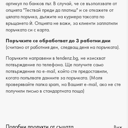
Височина: 31 cm
артикул по банков път. В случай, че се възползвате от
опцията "Тествай преди да платиш" и се откажете от
Дъно: 12 cm
цялата поръчка, дължите на куриера таксата по
връщането ѝ. Опцията не важи, за клиенти заплатили
Брой отделения: 1
поръчката си с карта.
Малък джоб: 1
Поръчките се обработват до 3 работни дни
(считано от работния ден, следващ деня на поръчката).
Външен джоб: 5
Поръчките направени в tendenz.bg, не изискват
Дръжка: -
потвърждение по телефона. Ще получите само
потвърждение по e-mail, който сте предоставили,
когато попълвате данните за поръчката. (Моля
проверявайте папка spam, на Вашият e-mail, ако не сте
получили писмо в стандартната поща)
Подобни продукти от същата
Виж