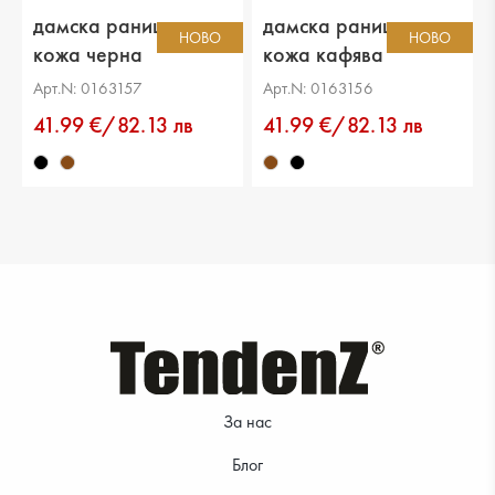
дамска раница еко
дамска раница еко
НОВО
НОВО
кожа черна
кожа кафява
Арт.N: 0163157
Арт.N: 0163156
35.99 €
41.99 €/82.13 лв
41.99 €/82.13 лв
За нас
Блог