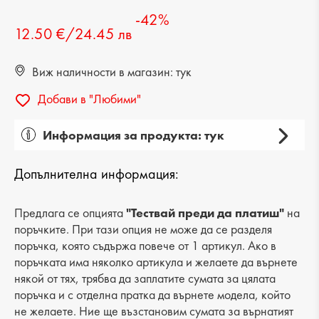
-42%
12.50 €/24.45 лв
Виж наличности в магазин: тук
Добави в "Любими"
Информация за продукта: тук
Пол: дамска
Допълнителна информация:
Категория: раница
Вид на продукта: ежедневна
Предлага се опцията
"Тествай преди да платиш"
на
поръчките. При тази опция не може да се разделя
Лицев материал: еко кожа
поръчка, която съдържа повече от 1 артикул. Ако в
поръчката има няколко артикула и желаете да върнете
Хастар: текстил
някой от тях, трябва да заплатите сумата за цялата
поръчка и с отделна пратка да върнете модела, който
Ширина: 24 cm
не желаете. Ние ще възстановим сумата за върнатият