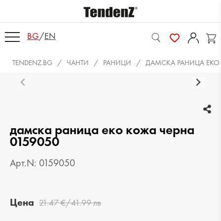
BG
/
EN
TENDENZ.BG
ЧАНТИ
РАНИЦИ
ДАМСКА РАНИЦА ЕКО 
дамска раница еко кожа черна
0159050
Арт.N: 0159050
Цена
21.47 €/41.99 лв