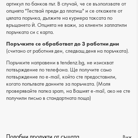
Височина: 18 cm
артикул по банков път. В случай, че се възползвате от
опцията "Тествай преди да платиш" и се откажете от
Брой отделения: 1
цялата поръчка, дължите на куриера таксата по
връщането ѝ. Опцията не важи, за клиенти заплатили
Дръжка: -
поръчката си с карта.
Поръчките се обработват до 3 работни дни
(считано от работния ден, следващ деня на поръчката).
Поръчките направени в tendenz.bg, не изискват
потвърждение по телефона. Ще получите само
потвърждение по e-mail, който сте предоставили,
когато попълвате данните за поръчката. (Моля
проверявайте папка spam, на Вашият e-mail, ако не сте
получили писмо в стандартната поща)
Подобни продукти от същата
Виж