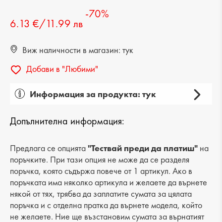
-70%
6.13 €/11.99 лв
Виж наличности в магазин: тук
Добави в "Любими"
Информация за продукта: тук
Пол: дамска
Допълнителна информация:
Категория: чанта
Вид на продукта: ежедневна
Предлага се опцията
"Тествай преди да платиш"
на
поръчките. При тази опция не може да се разделя
Лицев материал: естествена кожа
поръчка, която съдържа повече от 1 артикул. Ако в
поръчката има няколко артикула и желаете да върнете
Хастар: естествена кожа
някой от тях, трябва да заплатите сумата за цялата
поръчка и с отделна пратка да върнете модела, който
Ширина: 13 cm
не желаете. Ние ще възстановим сумата за върнатият