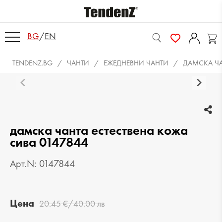
BG
/
EN
TENDENZ.BG
ЧАНТИ
ЕЖЕДНЕВНИ ЧАНТИ
ДАМСКА ЧА
дамска чанта естествена кожа
сива 0147844
Арт.N: 0147844
Цена
20.45 €/40.00 лв