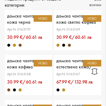
категория:
всички
дамска чанта еко
дамска чанта еко
НОВО
НОВО
кожа черна
кожа светло кафява
Арт.N: 0163170
Арт.N: 0163169
30.99 €/60.61 лв
30.99 €/60.61 лв
дамска чанта еко
дамска чанта
НОВО
НОВО
кожа кафява
естествена кожа/
еко кожа черна
Арт.N: 0163168
Арт.N: 0163167
30.99 €/60.61 лв
67.99 €/132.98 лв
дамска чанта
дамска чанта