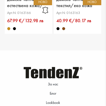
НОВО
НОВО
естествена кожа/
текстил/еко кожа
еко кожа светло
черна
Арт.N: 0163166
Арт.N: 0163163
кафява
67.99 €/132.98 лв
40.99 €/80.17 лв
За нас
Блог
Lookbook