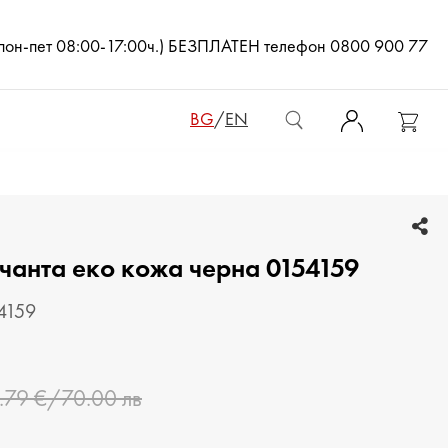
(пон-пет 08:00-17:00ч.) БЕЗПЛАТЕН телефон 0800 900 77
BG
/
EN
ДАМСКИ ЧАНТИ
чанта еко кожа черна 0154159
ДАМСКИ РАНИЦИ
КЛЪЧ ЧАНТИ
4159
МЪЖКИ ЧАНТИ
.79 €/70.00 лв
ДАМСКИ ПОРТМОНЕТА
МЪЖКИ ПОРТМОНЕТА