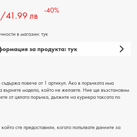
-40%
€/41.99 лв
ности в магазин: тук
ормация за продукта: тук
амска
ия: чанта
 продукта: ежедневна
 съдържа повече от 1 артикул. Ако в поръчката има
 да върнете модела, който не желаете. Ние ще възстановим
материал: еко кожа
жете от цялата поръчка, дължите на куриера таксата по
 текстил
: 32 cm
който сте предоставили, когато попълвате данните за
на: 36 cm