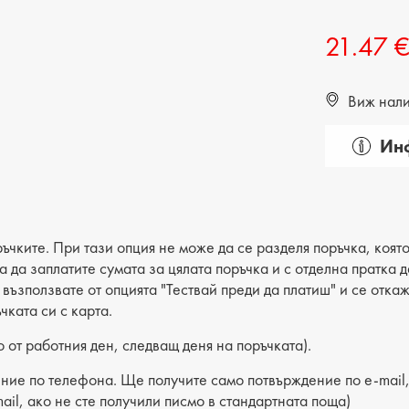
ДЕТСКИ ОБУВКИ
МЪЖКИ ЧАНТИ
21.47 
ДЕТСКИ БОТИ
Виж налич
Инф
Пол: д
Категор
Вид на
ъчките. При тази опция не може да се разделя поръчка, която
ва да заплатите сумата за цялата поръчка и с отделна пратка
Лицев 
е възползвате от опцията "Тествай преди да платиш" и се отка
чката си с карта.
Хастар:
 от работния ден, следващ деня на поръчката).
Ширина
ние по телефона. Ще получите само потвърждение по e-mail, 
Височи
ail, ако не сте получили писмо в стандартната поща)