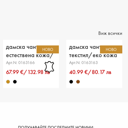
13 cm
тделения: 1
джоб: 4
Виж всички
: дълга
дамска чанта
дамска чанта
НОВО
НОВО
естествена кожа/
текстил/еко кожа
еко кожа светло
черна
Арт.N: 0163166
Арт.N: 0163163
кафява
67.99 €/132.98 лв
40.99 €/80.17 лв
ПОЛУЧАВАЙТЕ ПОСЛЕДНИТЕ НОВИНИ: