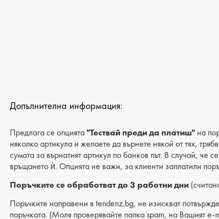
ДАМСКИ САНДАЛИ И ЧЕХЛИ
ДАМСКИ ДЖАПАНКИ
МЪЖКИ ДЖАПАНКИ
ДАМСКИ САНДАЛИ НА ТОК
ДАМСКИ БОТИ
МЪЖКИ БОТИ
ДАМСКИ БОТИ НА ТОК
МЪЖКИ ПАНТОФИ
Допълнителна информация:
Предлага се опцията
"Тествай преди да платиш"
на пор
няколко артикула и желаете да върнете някой от тях, тряб
сумата за върнатият артикул по банков път. В случай, че с
връщането ѝ. Опцията не важи, за клиенти заплатили поръ
Поръчките се обработват до 3 работни дни
(считано
Поръчките направени в tendenz.bg, не изискват потвържде
поръчката. (Моля проверявайте папка spam, на Вашият e-m