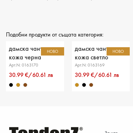
Подобни продукти от същата категория:
дамска чанта еко
дамска чанта еко
НОВО
НОВО
кожа черна
кожа светло
кафява
Арт.N: 0163170
Арт.N: 0163169
30.99 €/60.61 лв
30.99 €/60.61 лв
За нас