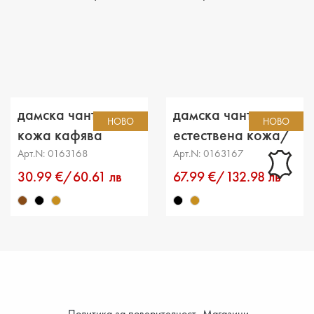
Дъно: 
Брой о
Малък 
Дръжка
дамска чанта еко
дамска чанта
НОВО
НОВО
кожа кафява
естествена кожа/
еко кожа черна
Арт.N: 0163168
Арт.N: 0163167
30.99 €/60.61 лв
67.99 €/132.98 лв
Политика за поверителност
Магазини