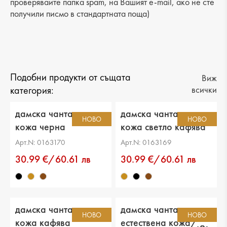
проверявайте папка spam, на Вашият e-mail, ако не сте
получили писмо в стандартната поща)
Подобни продукти от същата
Виж
категория:
всички
дамска чанта еко
дамска чанта еко
НОВО
НОВО
кожа черна
кожа светло кафява
Арт.N: 0163170
Арт.N: 0163169
30.99 €/60.61 лв
30.99 €/60.61 лв
дамска чанта еко
дамска чанта
НОВО
НОВО
кожа кафява
естествена кожа/