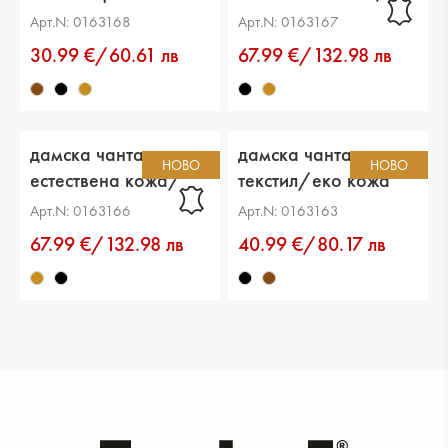
еко кожа черна
Арт.N: 0163168
Арт.N: 0163167
30.99 €/60.61 лв
67.99 €/132.98 лв
дамска чанта
дамска чанта
НОВО
НОВО
естествена кожа/
текстил/еко кожа
еко кожа светло
черна
Арт.N: 0163166
Арт.N: 0163163
кафява
67.99 €/132.98 лв
40.99 €/80.17 лв