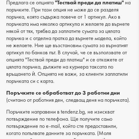
Вид на продукта: ежедневна
Предлага се опцията
"Тествай преди да платиш"
на
поръчките. При тази опция не може да се разделя
Лицев материал: еко кожа
поръчка, която съдържа повече от 1 артикул. Ако в
поръчката има няколко артикула и желаете да върнете
Хастар: текстил
някой от тях, трябва да заплатите сумата за цялата
поръчка и с отделна пратка да върнете модела, който
Ширина: 25 cm
не желаете. Ние ще възстановим сумата за върнатият
Височина: 19 cm
артикул по банков път. В случай, че се възползвате от
опцията "Тествай преди да платиш" и се откажете от
Дъно: 10 cm
цялата поръчка, дължите на куриера таксата по
връщането ѝ. Опцията не важи, за клиенти заплатили
Брой отделения: 1
поръчката си с карта.
Малък джоб: 1
Поръчките се обработват до 3 работни дни
(считано от работния ден, следващ деня на поръчката).
Външен джоб: 4
Поръчките направени в tendenz.bg, не изискват
Дръжка: дълга
потвърждение по телефона. Ще получите само
потвърждение по e-mail, който сте предоставили,
когато попълвате данните за поръчката. (Моля