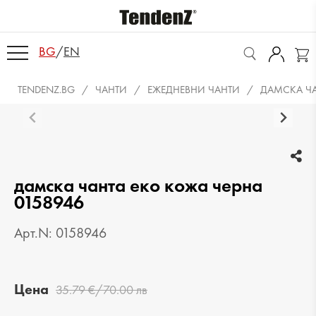
BG
/
EN
TENDENZ.BG
ЧАНТИ
ЕЖЕДНЕВНИ ЧАНТИ
ДАМСКА ЧА
дамска чанта еко кожа черна
0158946
Арт.N: 0158946
Цена
35.79 €/70.00 лв