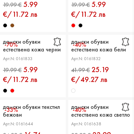
5.99
5.99
€/11.72 лв
€/11.72 лв
дамски обувки
дамски обувки
-70%
-40%
естествена кожа черни
естествена кожа бели
Арт.N: 0161833
Арт.N: 0161832
5.99
25.19
19.99 €
19.99 €
€/11.72 лв
€/49.27 лв
дамски обувки текстил
дамски обувки
-33%
-40%
бежови
естествена кожа светло
лилави
Арт.N: 0161644
Арт.N: 0161638