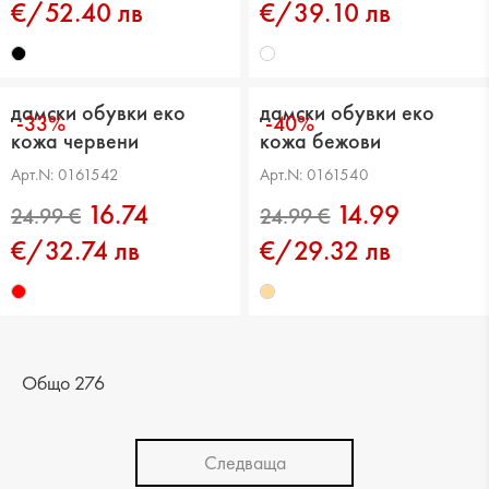
€/52.40 лв
€/39.10 лв
дамски обувки еко
дамски обувки еко
-33%
-40%
кожа червени
кожа бежови
Арт.N: 0161542
Арт.N: 0161540
16.74
14.99
€/32.74 лв
€/29.32 лв
29.99 €
39.99 €
Общо 276
Следваща