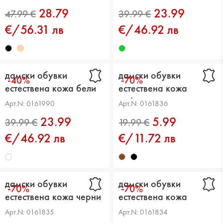
28.79
23.99
€/56.31 лв
€/46.92 лв
47.99 €
39.99 €
дамски обувки
дамски обувки
-40%
-70%
естествена кожа бели
естествена кожа
кафяви
Арт.N: 0161990
Арт.N: 0161836
23.99
5.99
€/46.92 лв
€/11.72 лв
дамски обувки
дамски обувки
-70%
-70%
естествена кожа черни
естествена кожа
39.99 €
19.99 €
червени
Арт.N: 0161835
Арт.N: 0161834