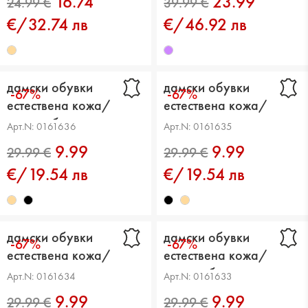
16.74
23.99
€/32.74 лв
€/46.92 лв
19.99 €
41.99 €
дамски обувки
дамски обувки
-67%
-67%
естествена кожа/
естествена кожа/
текстил бежови
текстил черни
Арт.N: 0161636
Арт.N: 0161635
9.99
9.99
€/19.54 лв
€/19.54 лв
24.99 €
39.99 €
дамски обувки
дамски обувки
-67%
-67%
естествена кожа/
естествена кожа/
текстил черни
текстил бежови
Арт.N: 0161634
Арт.N: 0161633
9.99
9.99