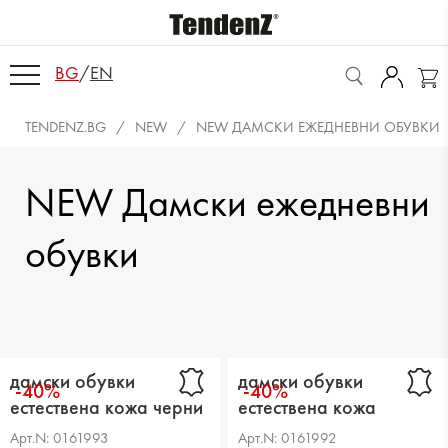
BG
/
EN
TENDENZ.BG
NEW
NEW ДАМСКИ ЕЖЕДНЕВНИ ОБУВКИ
NEW Дамски ежедневни
обувки
дамски обувки
дамски обувки
-40%
-40%
естествена кожа черни
естествена кожа
зелени
Арт.N: 0161993
Арт.N: 0161992