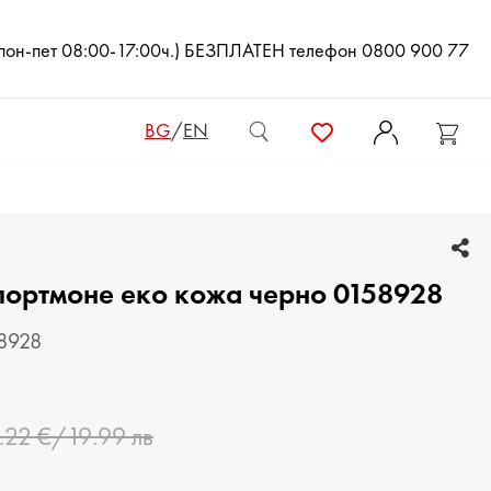
(пон-пет 08:00-17:00ч.) БЕЗПЛАТЕН телефон 0800 900 77
BG
/
EN
ДАМСКИ ЧАНТИ
портмоне еко кожа черно 0158928
ДАМСКИ РАНИЦИ
КЛЪЧ ЧАНТИ
58928
МЪЖКИ ЧАНТИ
.22 €/19.99 лв
ДАМСКИ ПОРТМОНЕТА
МЪЖКИ ПОРТМОНЕТА