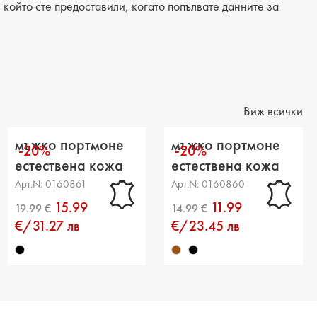
който сте предоставили, когато попълвате данните за
Виж всички
мъжко портмоне
мъжко портмоне
-20%
-20%
естествена кожа
естествена кожа
черно
кафяво
Арт.N: 0160861
Арт.N: 0160860
15.99
11.99
€/31.27 лв
€/23.45 лв