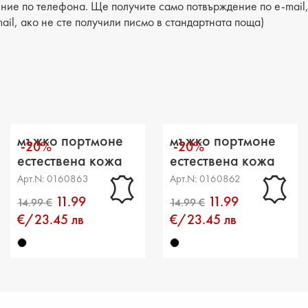
ние по телефона. Ще получите само потвърждение по e-mail, 
ail, ако не сте получили писмо в стандартната поща)
мъжко портмоне
мъжко портмоне
-20%
-20%
естествена кожа
естествена кожа
черно
черно
Арт.N: 0160863
Арт.N: 0160862
11.99
11.99
€/23.45 лв
€/23.45 лв