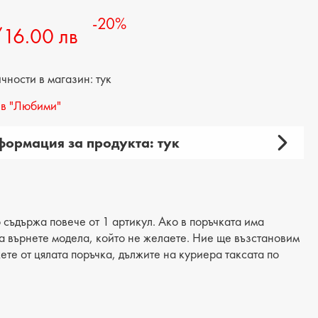
-20%
/16.00 лв
ности в магазин: тук
в "Любими"
ормация за продукта: тук
рия: портмоне
 продукта: ежедневно
материал: еко кожа
 съдържа повече от 1 артикул. Ако в поръчката има
 да върнете модела, който не желаете. Ние ще възстановим
жете от цялата поръчка, дължите на куриера таксата по