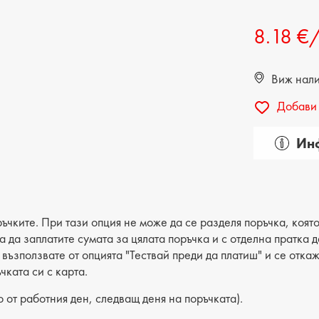
ДЕТСКИ ОБУВКИ
МЪЖКИ ЧАНТИ
8.18 €
ДЕТСКИ БОТИ
Виж налич
Добави 
Инф
Катего
Вид на
Лицев 
ъчките. При тази опция не може да се разделя поръчка, която
ва да заплатите сумата за цялата поръчка и с отделна пратка
е възползвате от опцията "Тествай преди да платиш" и се отка
чката си с карта.
 от работния ден, следващ деня на поръчката).