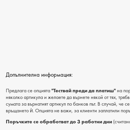
ДАМСКИ САНДАЛИ И ЧЕХЛИ
ДАМСКИ ДЖАПАНКИ
МЪЖКИ ДЖАПАНКИ
ДАМСКИ САНДАЛИ НА ТОК
ДАМСКИ БОТИ
МЪЖКИ БОТИ
ДАМСКИ БОТИ НА ТОК
МЪЖКИ ПАНТОФИ
Допълнителна информация:
Предлага се опцията
"Тествай преди да платиш"
на пор
няколко артикула и желаете да върнете някой от тях, тряб
сумата за върнатият артикул по банков път. В случай, че с
връщането ѝ. Опцията не важи, за клиенти заплатили поръ
Поръчките се обработват до 3 работни дни
(считано