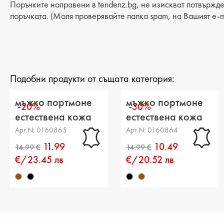
Поръчките направени в tendenz.bg, не изискват потвържде
поръчката. (Моля проверявайте папка spam, на Вашият e-m
Подобни продукти от същата категория:
мъжко портмоне
мъжко портмоне
-20%
-30%
естествена кожа
естествена кожа
кафяво
черно
Арт.N: 0160865
Арт.N: 0160864
11.99
10.49
€/23.45 лв
€/20.52 лв