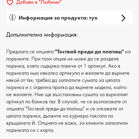
Добави в "Любими"
Информация за продукта: тук
Пол: мъжки
Допълнителна информация:
Вид на продукта: ежедневни
Категория: маратонки
Предлага се опцията
"Тествай преди да платиш"
на
поръчките. При тази опция не може да се разделя
Лицев материал: текстил
поръчка, която съдържа повече от 1 артикул. Ако в
поръчката има няколко артикула и желаете да върнете
Хастар: текстил
някой от тях, трябва да заплатите сумата за цялата
поръчка и с отделна пратка да върнете модела, който
Ходило/Подметка: платформа
не желаете. Ние ще възстановим сумата за върнатият
Вид стелка: текстилна
артикул по банков път. В случай, че се възползвате от
опцията "Тествай преди да платиш" и се откажете от
Височина подметка: 3 cm
цялата поръчка, дължите на куриера таксата по
връщането ѝ. Опцията не важи, за клиенти заплатили
Височина на платформата : 7 cm
поръчката си с карта.