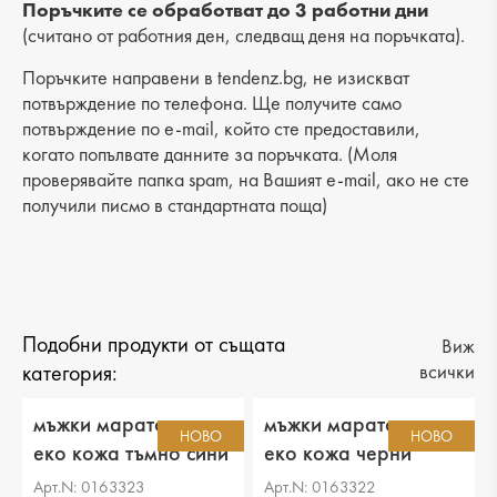
Разстояние от петата до горната част: 8 cm
Поръчките се обработват до 3 работни дни
(считано от работния ден, следващ деня на поръчката).
Поръчките направени в tendenz.bg, не изискват
потвърждение по телефона. Ще получите само
потвърждение по e-mail, който сте предоставили,
когато попълвате данните за поръчката. (Моля
проверявайте папка spam, на Вашият e-mail, ако не сте
получили писмо в стандартната поща)
Подобни продукти от същата
Виж
категория:
всички
мъжки маратонки
мъжки маратонки
НОВО
НОВО
еко кожа тъмно сини
еко кожа черни
Арт.N: 0163323
Арт.N: 0163322