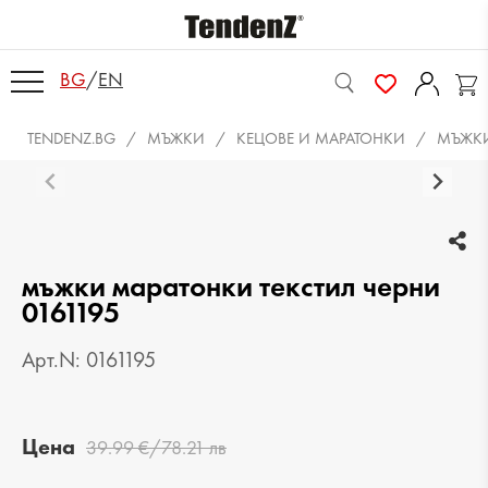
BG
/
EN
TENDENZ.BG
МЪЖКИ
КЕЦОВЕ И МАРАТОНКИ
МЪЖКИ
мъжки маратонки текстил черни
0161195
Арт.N: 0161195
Цена
39.99 €/78.21 лв