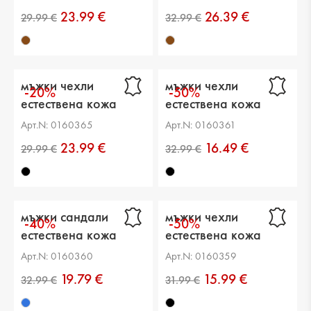
23.99 €
26.39 €
мъжки чехли
мъжки чехли
-20%
-50%
естествена кожа
естествена кожа
черни
черни
Арт.N: 0160365
Арт.N: 0160361
23.99 €
16.49 €
мъжки сандали
мъжки чехли
-40%
-50%
естествена кожа
естествена кожа
тъмно сини
черни
Арт.N: 0160360
Арт.N: 0160359
19.79 €
15.99 €