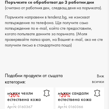
Поръчките се обработват до 3 работни дни
(считано от работния ден, следващ деня на поръчката).
Поръчките направени в tendenz.bg, не изискват
потвърждение по телефона. Ще получите само
потвърждение по e-mail, който сте предоставили,
когато попълвате данните за поръчката. (Моля
проверявайте папка spam, на Вашият e-mail, ако не сте
получили писмо в стандартната поща)
Подобни продукти от същата
Виж
категория:
всички
мъжки чехли
мъжки сандали
-20%
-20%
естествена кожа
естествена кожа
кафяви
кафяви
Арт.N: 0160367
Арт.N: 0160366