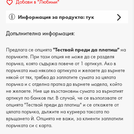
Добави в "Любими"
Информация за продукта: тук
Пол: мъжки
Допълнителна информация:
Вид на продукта: ежедневни
Категория: чехли
Предлага се опцията
"Тествай преди да платиш"
на
поръчките. При тази опция не може да се разделя
Лицев материал: естествена кожа
поръчка, която съдържа повече от 1 артикул. Ако в
поръчката има няколко артикула и желаете да върнете
Хастар: текстил
някой от тях, трябва да заплатите сумата за цялата
поръчка и с отделна пратка да върнете модела, който
Ходило/Подметка: равна
не желаете. Ние ще възстановим сумата за върнатият
Вид стелка: еко кожа
артикул по банков път. В случай, че се възползвате от
опцията "Тествай преди да платиш" и се откажете от
Височина подметка: 2 cm
цялата поръчка, дължите на куриера таксата по
връщането ѝ. Опцията не важи, за клиенти заплатили
Височина на платформата : 4 cm
поръчката си с карта.