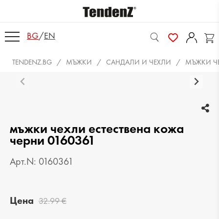
BG
/
EN
TENDENZ.BG
МЪЖКИ
САНДАЛИ И ЧЕХЛИ
МЪЖКИ ЧЕ
мъжки чехли естествена кожа
черни 0160361
Арт.N: 0160361
Цена
32.99 €