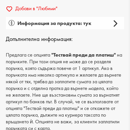
Добави в "Любими"
Информация за продукта: тук
Пол: мъжки
Допълнителна информация:
Вид на продукта: ежедневни
Категория: боти
Предлага се опцията
"Тествай преди да платиш"
на
поръчките. При тази опция не може да се разделя
Лицев материал: естествена кожа
поръчка, която съдържа повече от 1 артикул. Ако в
поръчката има няколко артикула и желаете да върнете
Хастар: текстил
някой от тях, трябва да заплатите сумата за цялата
поръчка и с отделна пратка да върнете модела, който
Ходило/Подметка: равна
не желаете. Ние ще възстановим сумата за върнатият
Вид стелка: текстилна
артикул по банков път. В случай, че се възползвате от
опцията "Тествай преди да платиш" и се откажете от
Височина на тока: -
цялата поръчка, дължите на куриера таксата по
връщането ѝ. Опцията не важи, за клиенти заплатили
Височина подметка: 3 cm
поръчката си с карта.