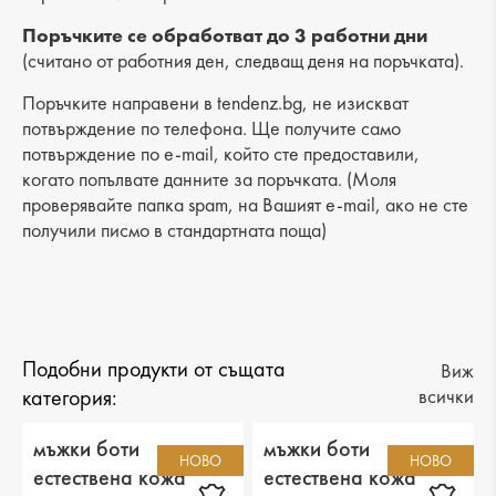
Височина на платформата : 4 cm
Поръчките се обработват до 3 работни дни
(считано от работния ден, следващ деня на поръчката).
Разстояние от петата до горната част: 9 cm
Поръчките направени в tendenz.bg, не изискват
Обиколка на прасеца: -
потвърждение по телефона. Ще получите само
потвърждение по e-mail, който сте предоставили,
когато попълвате данните за поръчката. (Моля
проверявайте папка spam, на Вашият e-mail, ако не сте
получили писмо в стандартната поща)
Подобни продукти от същата
Виж
категория:
всички
мъжки боти
мъжки боти
НОВО
НОВО
естествена кожа
естествена кожа