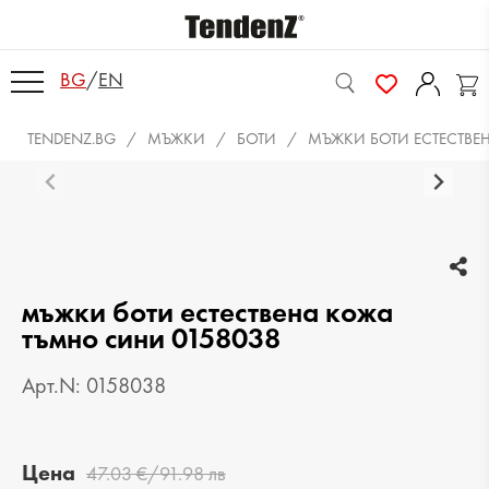
BG
/
EN
TENDENZ.BG
МЪЖКИ
БОТИ
МЪЖКИ БОТИ ЕСТЕСТВЕ
мъжки боти естествена кожа
тъмно сини 0158038
Арт.N: 0158038
Цена
47.03 €/91.98 лв