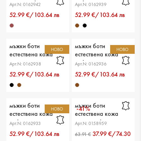
тъмно кафяви
кафяви
Арт.N: 0162942
Арт.N: 0162939
52.99 €/103.64 лв
52.99 €/103.64 лв
мъжки боти
мъжки боти
НОВО
НОВО
естествена кожа
естествена кожа
черни
кафяви
Арт.N: 0162938
Арт.N: 0162936
52.99 €/103.64 лв
52.99 €/103.64 лв
мъжки боти
мъжки боти
-41%
НОВО
естествена кожа
естествена кожа
кафяви
тъмно кафяви
Арт.N: 0162933
Арт.N: 0158959
52.99 €/103.64 лв
37.99 €/74.30