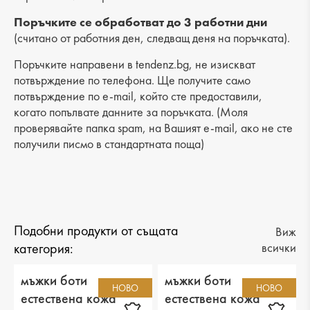
Височина на платформата : 5 cm
Поръчките се обработват до 3 работни дни
(считано от работния ден, следващ деня на поръчката).
Разстояние от петата до горната част: 9 cm
Поръчките направени в tendenz.bg, не изискват
Обиколка на прасеца: -
потвърждение по телефона. Ще получите само
потвърждение по e-mail, който сте предоставили,
когато попълвате данните за поръчката. (Моля
проверявайте папка spam, на Вашият e-mail, ако не сте
получили писмо в стандартната поща)
Подобни продукти от същата
Виж
категория:
всички
мъжки боти
мъжки боти
НОВО
НОВО
естествена кожа
естествена кожа