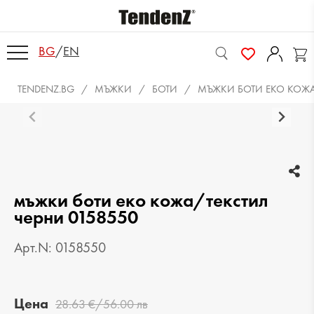
BG
/
EN
TENDENZ.BG
МЪЖКИ
БОТИ
МЪЖКИ БОТИ ЕКО КОЖА
мъжки боти еко кожа/текстил
черни 0158550
Арт.N: 0158550
Цена
28.63 €/56.00 лв