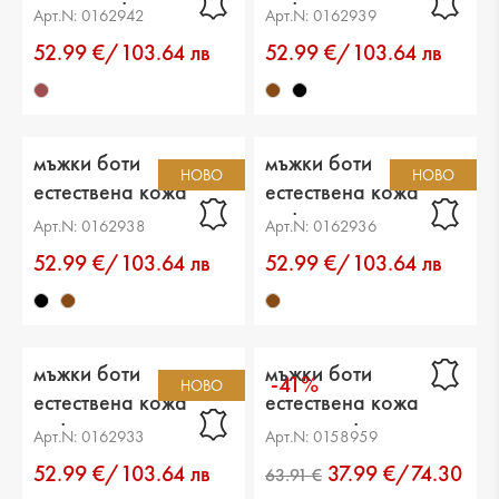
тъмно кафяви
кафяви
Арт.N: 0162942
Арт.N: 0162939
52.99 €/103.64 лв
52.99 €/103.64 лв
мъжки боти
мъжки боти
НОВО
НОВО
естествена кожа
естествена кожа
черни
кафяви
Арт.N: 0162938
Арт.N: 0162936
52.99 €/103.64 лв
52.99 €/103.64 лв
мъжки боти
мъжки боти
-41%
НОВО
естествена кожа
естествена кожа
кафяви
тъмно кафяви
Арт.N: 0162933
Арт.N: 0158959
52.99 €/103.64 лв
37.99 €/74.30