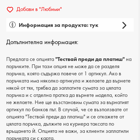
Добави в "Любими"
Информация за продукта: тук
Пол: мъжки
Допълнителна информация:
Вид на продукта: ежедневни
Категория: боти
Предлага се опцията
"Тествай преди да платиш"
на
поръчките. При тази опция не може да се разделя
Лицев материал: еко кожа/текстил
поръчка, която съдържа повече от 1 артикул. Ако в
поръчката има няколко артикула и желаете да върнете
Хастар: топъл
някой от тях, трябва да заплатите сумата за цялата
поръчка и с отделна пратка да върнете модела, който
Ходило/Подметка: платформа
не желаете. Ние ще възстановим сумата за върнатият
Вид стелка: текстилна
артикул по банков път. В случай, че се възползвате от
опцията "Тествай преди да платиш" и се откажете от
Височина на тока: -
цялата поръчка, дължите на куриера таксата по
връщането ѝ. Опцията не важи, за клиенти заплатили
Височина подметка: 3 cm
поръчката си с карта.