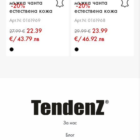
мъжка чанта
мъжка чанта
-20%
-20%
естествена кожа
естествена кожа
64.99 €
65.99 €
черна
черна
Арт.N: 0161969
Арт.N: 0161968
22.39
23.99
€/43.79 лв
€/46.92 лв
39.99 €
29.99 €
За нас
Блог