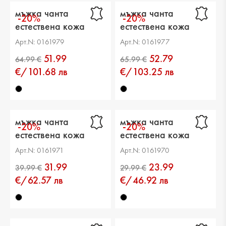
мъжка чанта
мъжка чанта
-20%
-20%
естествена кожа
естествена кожа
черна
черна
Арт.N: 0161979
Арт.N: 0161977
51.99
52.79
€/101.68 лв
€/103.25 лв
мъжка чанта
мъжка чанта
-20%
-20%
естествена кожа
естествена кожа
черна
черна
Арт.N: 0161971
Арт.N: 0161970
31.99
23.99
€/62.57 лв
€/46.92 лв