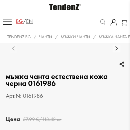
BG
/
EN
TENDENZ.BG
ЧАНТИ
МЪЖКИ ЧАНТИ
МЪЖКА ЧАНТА Е
мъжка чанта естествена кожа
черна 0161986
Арт.N: 0161986
Цена
57.99 €/113.42 лв