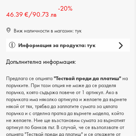
-20%
46.39 €/90.73 лв
Виж наличности в магазин: тук
Информация за продукта: тук
Пол: мъжка
Допълнителна информация:
Категория: чанта
Вид на продукта: ежедневна
Предлага се опцията
"Тествай преди да платиш"
на
поръчките. При тази опция не може да се разделя
Лицев материал: естествена кожа
поръчка, която съдържа повече от 1 артикул. Ако в
поръчката има няколко артикула и желаете да върнете
Хастар: текстил
някой от тях, трябва да заплатите сумата за цялата
поръчка и с отделна пратка да върнете модела, който
Ширина: 23 cm
не желаете. Ние ще възстановим сумата за върнатият
Височина: 27 cm
артикул по банков път. В случай, че се възползвате от
опцията "Тествай преди да платиш" и се откажете от