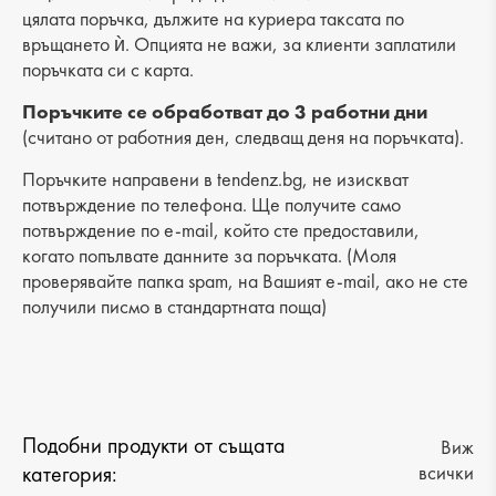
Дъно: 5 cm
цялата поръчка, дължите на куриера таксата по
връщането ѝ. Опцията не важи, за клиенти заплатили
Брой отделения: 1
поръчката си с карта.
Малък джоб: 1
Поръчките се обработват до 3 работни дни
(считано от работния ден, следващ деня на поръчката).
Външен джоб: 2
Поръчките направени в tendenz.bg, не изискват
Дръжка: дълга
потвърждение по телефона. Ще получите само
потвърждение по e-mail, който сте предоставили,
когато попълвате данните за поръчката. (Моля
проверявайте папка spam, на Вашият e-mail, ако не сте
получили писмо в стандартната поща)
Подобни продукти от същата
Виж
категория:
всички