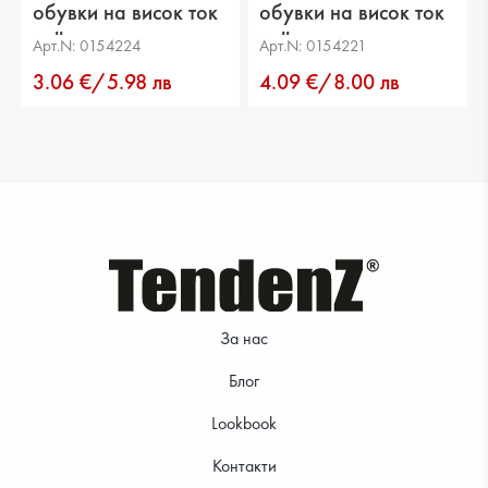
обувки на висок ток
обувки на висок ток
null
null
Арт.N: 0154224
Арт.N: 0154221
3.06 €/5.98 лв
4.09 €/8.00 лв
За нас
Блог
Lookbook
Контакти