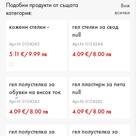
Подобни продукти от същата
Виж
категория:
всички
кожени стелки -
гел стелки за свод
null
Арт.N: 0154245
Арт.N: 0154244
5.11 €/9.99 лв
4.09 €/8.00 лв
гел полустелка за
гел пластири за пета
обувки на висок ток
null
null
Арт.N: 0154243
Арт.N: 0154242
4.09 €/8.00 лв
4.09 €/8.00 лв
гел полустелка за
гел полустелка за