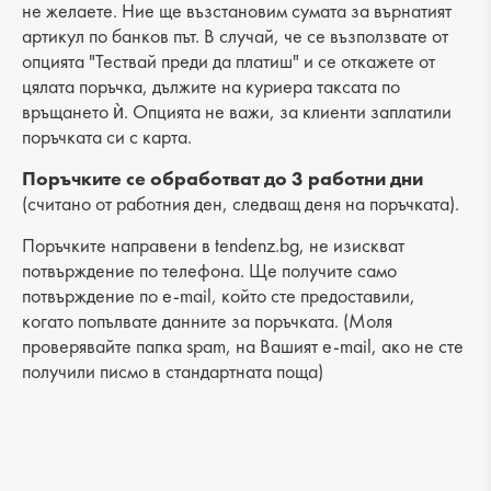
не желаете. Ние ще възстановим сумата за върнатият
артикул по банков път. В случай, че се възползвате от
опцията "Тествай преди да платиш" и се откажете от
цялата поръчка, дължите на куриера таксата по
връщането ѝ. Опцията не важи, за клиенти заплатили
поръчката си с карта.
Поръчките се обработват до 3 работни дни
(считано от работния ден, следващ деня на поръчката).
Поръчките направени в tendenz.bg, не изискват
потвърждение по телефона. Ще получите само
потвърждение по e-mail, който сте предоставили,
когато попълвате данните за поръчката. (Моля
проверявайте папка spam, на Вашият e-mail, ако не сте
получили писмо в стандартната поща)