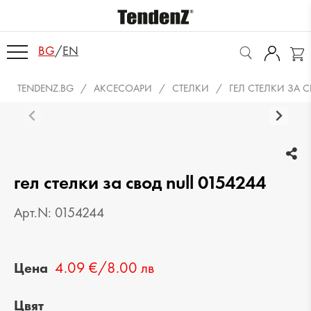
BG
/
EN
TENDENZ.BG
АКСЕСОАРИ
СТЕЛКИ
ГЕЛ СТЕЛКИ ЗА С
гел стелки за свод null 0154244
Арт.N: 0154244
4.09 €/8.00 лв
Цена
Цвят