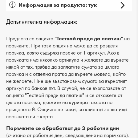
Информация за продукта: тук
Пол: детски
Допълнителна информация:
Вид на продукта: -
Категория: сандали
Предлага се опцията
"Тествай преди да платиш"
на
поръчките. При тази опция не може да се разделя
Лицев материал: еко кожа
поръчка, която съдържа повече от 1 артикул. Ако в
поръчката има няколко артикула и желаете да върнете
Хастар: еко кожа
някой от тях, трябва да заплатите сумата за цялата
поръчка и с отделна пратка да върнете модела, който
Ходило/Подметка: равна
не желаете. Ние ще възстановим сумата за върнатият
Вид стелка: еко кожа
артикул по банков път. В случай, че се възползвате от
опцията "Тествай преди да платиш" и се откажете от
Височина на тока: 3 cm
цялата поръчка, дължите на куриера таксата по
връщането ѝ. Опцията не важи, за клиенти заплатили
Височина подметка: 2 cm
поръчката си с карта.
Височина на платформата : -
Поръчките се обработват до 3 работни дни
(считано от работния ден, следващ деня на поръчката).