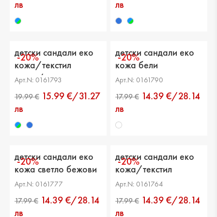
лв
лв
детски сандали еко
детски сандали еко
-20%
-20%
кожа/текстил
кожа бели
синьо/зелени
Арт.N: 0161793
Арт.N: 0161790
15.99 €/31.27
14.39 €/28.14
лв
лв
детски сандали еко
детски сандали еко
-20%
-20%
кожа светло бежови
кожа/текстил
розови
Арт.N: 0161777
Арт.N: 0161764
14.39 €/28.14
14.39 €/28.14
19.99 €
19.99 €
лв
лв