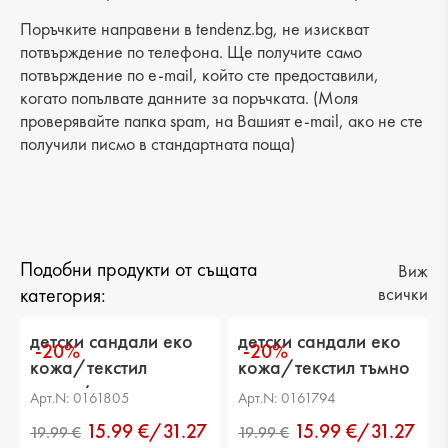
Разстояние от петата до горната част: -
Поръчките направени в tendenz.bg, не изискват
Обиколка на прасеца: -
потвърждение по телефона. Ще получите само
потвърждение по e-mail, който сте предоставили,
когато попълвате данните за поръчката. (Моля
проверявайте папка spam, на Вашият e-mail, ако не сте
получили писмо в стандартната поща)
Подобни продукти от същата
Виж
категория:
всички
детски сандали еко
детски сандали еко
-20%
-20%
кожа/текстил
кожа/текстил тъмно
синьо/зелени
сини
Арт.N: 0161805
Арт.N: 0161794
15.99 €/31.27
15.99 €/31.27