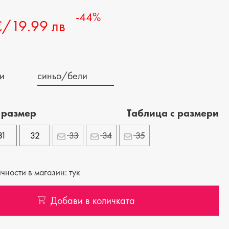
-44%
МЪЖКИ ПОРТМОНЕТА
€/19.99 лв
и
синьо/бели
 размер
Tаблица с размери
31
32
33
34
35
ности в магазин: тук
Добави в количката