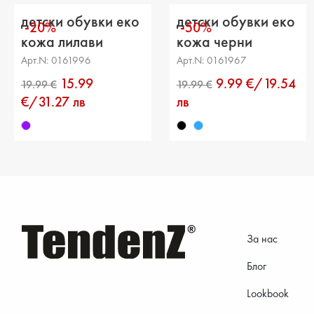
детски обувки еко
детски обувки еко
-20%
-50%
кожа лилави
кожа черни
Арт.N: 0161996
Арт.N: 0161967
15.99
9.99 €/19.54
€/31.27 лв
лв
За нас
Блог
Lookbook