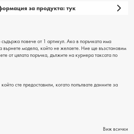
ормация за продукта: тук
тски
 продукта: ежедневни
ия: кецове
 съдържа повече от 1 артикул. Ако в поръчката има
 да върнете модела, който не желаете. Ние ще възстановим
материал: текстил
жете от цялата поръчка, дължите на куриера таксата по
 текстил
/Подметка: равна
който сте предоставили, когато попълвате данните за
лка: текстилна
на подметка: 2 cm
на на платформата : 3 cm
ние от петата до горната част: 5 cm
Виж всички