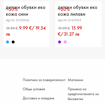
детски обувки еко
детски обувки еко
-50%
-20%
кожа сини
кожа лилави
Арт.N: 0161966
Арт.N: 0161965
9.99 €/19.54
15.99
лв
€/31.27 лв
Политика за поверителност
Магазини
Общи условия
Промяна на
предпочитанията за
Доставка и плащане
бисквитки