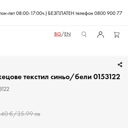
(пон-пет 08:00-17:00ч.) БЕЗПЛАТЕН телефон 0800 900 77
BG
/
EN
ДЕТСКИ ОБУВКИ
кецове текстил синьо/бели 0153122
ДАМСКИ ЧАНТИ
ДАМСКИ РАНИЦИ
3122
КЛЪЧ ЧАНТИ
.40 €/35.99 лв
МЪЖКИ ЧАНТИ
ДАМСКИ ПОРТМОНЕТА