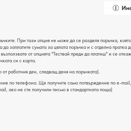
Инф
Пол: де
Вид на
Категор
ъчките. При тази опция не може да се разделя поръчка, която
ва да заплатите сумата за цялата поръчка и с отделна пратка
Лицев 
е възползвате от опцията "Тествай преди да платиш" и се отка
чката си с карта.
Хастар:
 от работния ден, следващ деня на поръчката).
Ходило
ние по телефона. Ще получите само потвърждение по e-mail, 
Вид сте
ail, ако не сте получили писмо в стандартната поща)
Височи
Височи
Разстоя