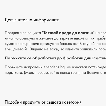
Допълнителна информация:
Предлага се опцията
"Тествай преди да платиш"
на пор
няколко артикула и желаете да върнете някой от тях, тряб
сумата за върнатият артикул по банков път. В случай, че с
връщането ѝ. Опцията не важи, за клиенти заплатили поръ
Поръчките се обработват до 3 работни дни
(считано
Поръчките направени в tendenz.bg, не изискват потвържде
поръчката. (Моля проверявайте папка spam, на Вашият e-m
Подобни продукти от същата категория: