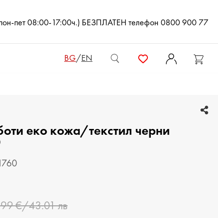
(пон-пет 08:00-17:00ч.) БЕЗПЛАТЕН телефон 0800 900 77
BG
/
EN
ДАМСКИ ЧАНТИ
боти еко кожа/текстил черни
ДАМСКИ РАНИЦИ
0
КЛЪЧ ЧАНТИ
1760
МЪЖКИ ЧАНТИ
ДАМСКИ ПОРТМОНЕТА
.99 €/43.01 лв
МЪЖКИ ПОРТМОНЕТА