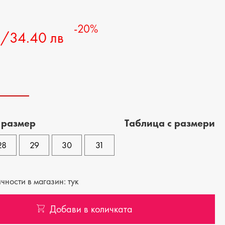
-20%
€/34.40 лв
 размер
Tаблица с размери
28
29
30
31
ности в магазин: тук
Добави в количката