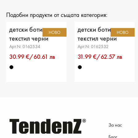
Подобни продукти от същата категория:
детски боти
детски боти
НОВО
НОВО
текстил черни
текстил черни
Арт.N: 0162534
Арт.N: 0162532
30.99 €/60.61 лв
31.99 €/62.57 лв
За нас
Блог