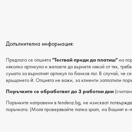
Допълнителна информация:
Предлага се опцията
"Тествай преди да платиш"
на пор
няколко артикула и желаете да върнете някой от тях, тряб
сумата за върнатият артикул по банков път. В случай, че с
връщането ѝ. Опцията не важи, за клиенти заплатили поръ
Поръчките се обработват до 3 работни дни
(считано
Поръчките направени в tendenz.bg, не изискват потвържде
поръчката. (Моля проверявайте папка spam, на Вашият e-m