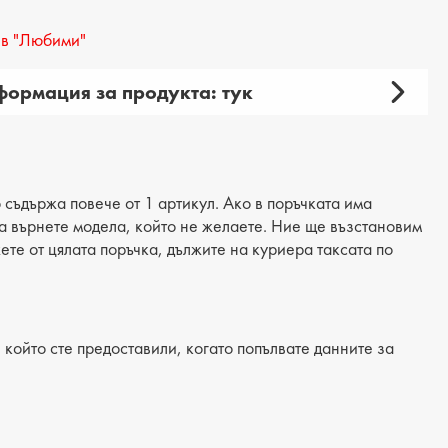
в "Любими"
ормация за продукта: тук
тски
 продукта: ежедневни
ия: боти
 съдържа повече от 1 артикул. Ако в поръчката има
 да върнете модела, който не желаете. Ние ще възстановим
материал: еко кожа/текстил
жете от цялата поръчка, дължите на куриера таксата по
 текстил
/Подметка: равна
който сте предоставили, когато попълвате данните за
лка: текстилна
на подметка: 2 cm
на на платформата : 3 cm