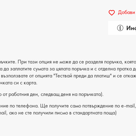
Добави 
Инф
Пол: де
Вид на
Категор
ъчките. При тази опция не може да се разделя поръчка, която
ва да заплатите сумата за цялата поръчка и с отделна пратка
Лицев 
е възползвате от опцията "Тествай преди да платиш" и се отка
чката си с карта.
Хастар:
 от работния ден, следващ деня на поръчката).
Ходило
ние по телефона. Ще получите само потвърждение по e-mail, 
Вид сте
ail, ако не сте получили писмо в стандартната поща)
Височи
Височи