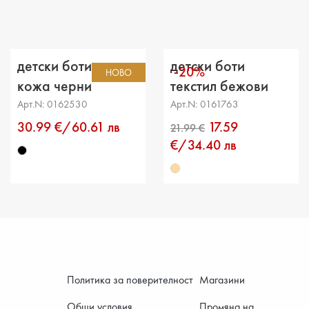
Разстоя
детски боти еко
детски боти
-20%
НОВО
кожа черни
текстил бежови
Арт.N: 0162530
Арт.N: 0161763
30.99 €/60.61 лв
17.59
€/34.40 лв
Политика за поверителност
Магазини
Общи условия
Промяна на