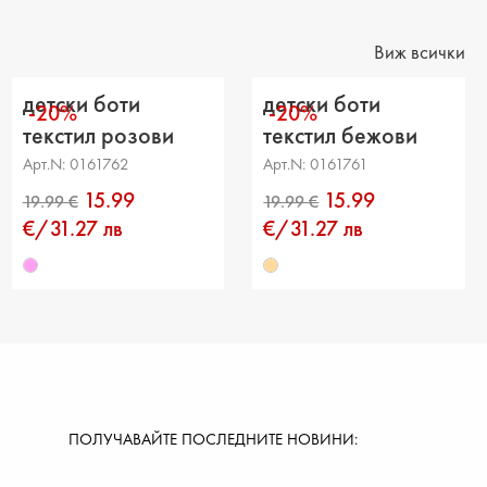
ние от петата до горната част: 8 cm
Виж всички
детски боти
детски боти
-20%
-20%
текстил розови
текстил бежови
Арт.N: 0161762
Арт.N: 0161761
15.99
15.99
€/31.27 лв
€/31.27 лв
ПОЛУЧАВАЙТЕ ПОСЛЕДНИТЕ НОВИНИ: