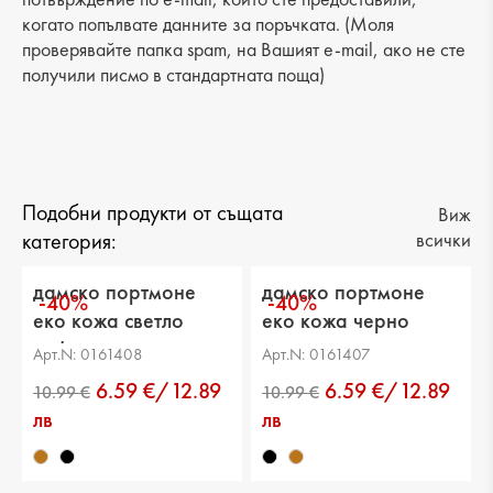
когато попълвате данните за поръчката. (Моля
проверявайте папка spam, на Вашият e-mail, ако не сте
получили писмо в стандартната поща)
Подобни продукти от същата
Виж
категория:
всички
дамско портмоне
дамско портмоне
-40%
-40%
еко кожа светло
еко кожа черно
кафяво
Арт.N: 0161408
Арт.N: 0161407
6.59 €/12.89
6.59 €/12.89
лв
лв