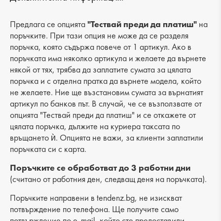
Вид на продукта: ежедневно
Лицев материал: еко кожа
Предлага се опцията
"Тествай преди да платиш"
на
поръчките. При тази опция не може да се разделя
поръчка, която съдържа повече от 1 артикул. Ако в
поръчката има няколко артикула и желаете да върнете
някой от тях, трябва да заплатите сумата за цялата
поръчка и с отделна пратка да върнете модела, който
не желаете. Ние ще възстановим сумата за върнатият
артикул по банков път. В случай, че се възползвате от
опцията "Тествай преди да платиш" и се откажете от
цялата поръчка, дължите на куриера таксата по
връщането ѝ. Опцията не важи, за клиенти заплатили
поръчката си с карта.
Поръчките се обработват до 3 работни дни
(считано от работния ден, следващ деня на поръчката).
Поръчките направени в tendenz.bg, не изискват
потвърждение по телефона. Ще получите само
потвърждение по e-mail, който сте предоставили,