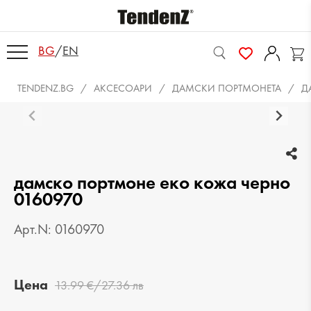
BG
/
EN
TENDENZ.BG
АКСЕСОАРИ
ДАМСКИ ПОРТМОНЕТА
Д
дамско портмоне еко кожа черно
0160970
Арт.N: 0160970
Цена
13.99 €/27.36 лв