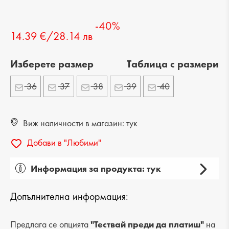
-40%
14.39 €/28.14 лв
Изберете размер
Tаблица с размери
36
37
38
39
40
Виж наличности в магазин: тук
Добави в "Любими"
Информация за продукта: тук
Пол: дамски
Допълнителна информация:
Вид на продукта: ежедневни
Категория: сандали
Предлага се опцията
"Тествай преди да платиш"
на