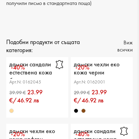
получили писмо в стандартната поща)
Подобни продукти от същата
Виж
категория:
всички
дамски сандали
дамски чехли еко
-40%
-20%
естествена кожа
кожа черни
бежови
Арт.N: 0162045
Арт.N: 0162001
23.99
23.99
€/46.92 лв
€/46.92 лв
дамски чехли еко
дамски сандали
-20%
-40%