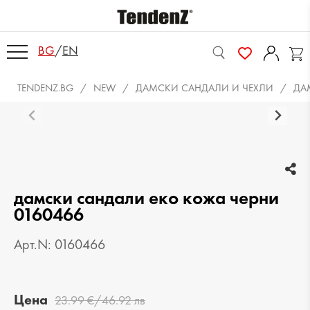
BG
/
EN
TENDENZ.BG
NEW
ДАМСКИ САНДАЛИ И ЧЕХЛИ
ДА
дамски сандали еко кожа черни
0160466
Арт.N: 0160466
Цена
23.99 €/46.92 лв