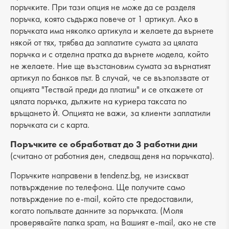
поръчките. При тази опция не може да се разделя
Лицев материал: еко кожа
поръчка, която съдържа повече от 1 артикул. Ако в
поръчката има няколко артикула и желаете да върнете
Хастар: еко кожа
някой от тях, трябва да заплатите сумата за цялата
поръчка и с отделна пратка да върнете модела, който
Ходило/Подметка: ток
не желаете. Ние ще възстановим сумата за върнатият
Вид стелка: еко кожа
артикул по банков път. В случай, че се възползвате от
опцията "Тествай преди да платиш" и се откажете от
Височина на тока: 2 cm
цялата поръчка, дължите на куриера таксата по
връщането ѝ. Опцията не важи, за клиенти заплатили
Височина подметка: 1 cm
поръчката си с карта.
Височина на платформата : -
Поръчките се обработват до 3 работни дни
(считано от работния ден, следващ деня на поръчката).
Разстояние от петата до горната част: 7 cm
Поръчките направени в tendenz.bg, не изискват
Обиколка на прасеца: -
потвърждение по телефона. Ще получите само
потвърждение по e-mail, който сте предоставили,
когато попълвате данните за поръчката. (Моля
проверявайте папка spam, на Вашият e-mail, ако не сте