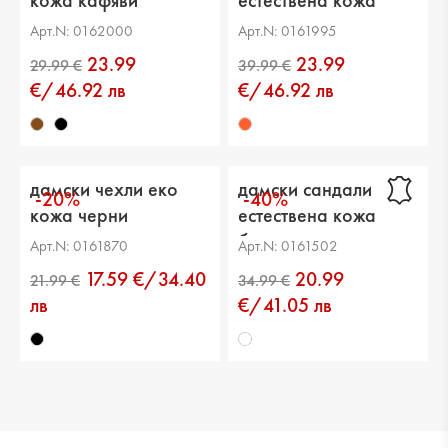
кожа кафяви
естествена кожа
многоцветни
Арт.N: 0162000
Арт.N: 0161995
23.99
23.99
€/46.92 лв
€/46.92 лв
дамски чехли еко
дамски сандали
-20%
-40%
кожа черни
естествена кожа
бели
Арт.N: 0161870
Арт.N: 0161502
39.99 €
29.99 €
17.59 €/34.40
20.99
лв
€/41.05 лв