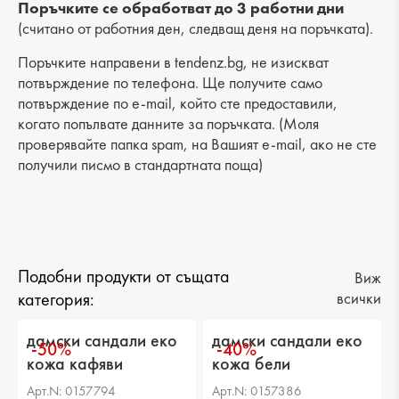
Поръчките се обработват до 3 работни дни
(считано от работния ден, следващ деня на поръчката).
Поръчките направени в tendenz.bg, не изискват
потвърждение по телефона. Ще получите само
потвърждение по e-mail, който сте предоставили,
когато попълвате данните за поръчката. (Моля
проверявайте папка spam, на Вашият e-mail, ако не сте
получили писмо в стандартната поща)
Подобни продукти от същата
Виж
категория:
всички
дамски сандали еко
дамски сандали еко
-50%
-40%
кожа кафяви
кожа бели
Арт.N: 0157794
Арт.N: 0157386