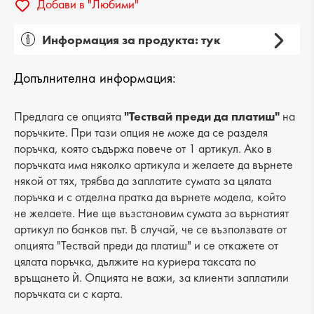
Добави в "Любими"
Информация за продукта: тук
Пол: дамски
Допълнителна информация:
Вид на продукта: елегантни
Категория: сандали
Предлага се опцията
"Тествай преди да платиш"
на
поръчките. При тази опция не може да се разделя
Лицев материал: еко кожа
поръчка, която съдържа повече от 1 артикул. Ако в
поръчката има няколко артикула и желаете да върнете
Хастар: еко кожа
някой от тях, трябва да заплатите сумата за цялата
поръчка и с отделна пратка да върнете модела, който
Ходило/Подметка: ток
не желаете. Ние ще възстановим сумата за върнатият
Вид стелка: еко кожа
артикул по банков път. В случай, че се възползвате от
опцията "Тествай преди да платиш" и се откажете от
Височина на тока: 6 cm
цялата поръчка, дължите на куриера таксата по
връщането ѝ. Опцията не важи, за клиенти заплатили
поръчката си с карта.