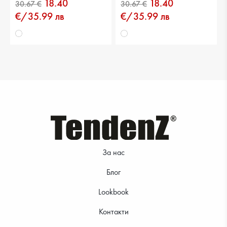
18.40
18.40
25.56 €
30.67 €
€/35.99 лв
€/35.99 лв
30.67 €
30.67 €
За нас
Блог
Lookbook
Контакти