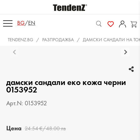
BG
/
EN
TENDENZ.BG
РАЗПРОДАЖБА
ДАМСКИ САНДАЛИ НА ТО
дамски сандали еко кожа черни
0153952
Арт.N: 0153952
Цена
24.54 €/48.00 лв