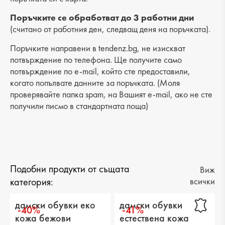
Разстояние от петата до горната част: 6 cm
Поръчките се обработват до 3 работни дни
(считано от работния ден, следващ деня на поръчката).
Поръчките направени в tendenz.bg, не изискват
потвърждение по телефона. Ще получите само
потвърждение по e-mail, който сте предоставили,
когато попълвате данните за поръчката. (Моля
проверявайте папка spam, на Вашият e-mail, ако не сте
получили писмо в стандартната поща)
Подобни продукти от същата
Виж
категория:
всички
дамски обувки еко
дамски обувки
-40%
-41%
кожа бежови
естествена кожа