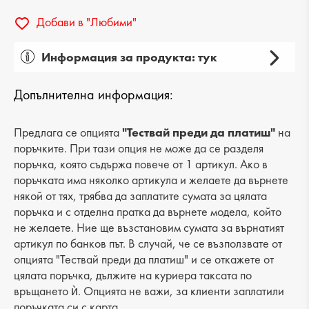
Добави в "Любими"
Информация за продукта: тук
Пол: дамски
Допълнителна информация:
Вид на продукта: ежедневни
Категория: обувки
Предлага се опцията
"Тествай преди да платиш"
на
поръчките. При тази опция не може да се разделя
Лицев материал: текстил
поръчка, която съдържа повече от 1 артикул. Ако в
поръчката има няколко артикула и желаете да върнете
Хастар: еко кожа
някой от тях, трябва да заплатите сумата за цялата
поръчка и с отделна пратка да върнете модела, който
Ходило/Подметка: равна
не желаете. Ние ще възстановим сумата за върнатият
Вид стелка: еко кожа
артикул по банков път. В случай, че се възползвате от
опцията "Тествай преди да платиш" и се откажете от
Височина подметка: 1 cm
цялата поръчка, дължите на куриера таксата по
връщането ѝ. Опцията не важи, за клиенти заплатили
Височина на платформата : 2 cm
поръчката си с карта.