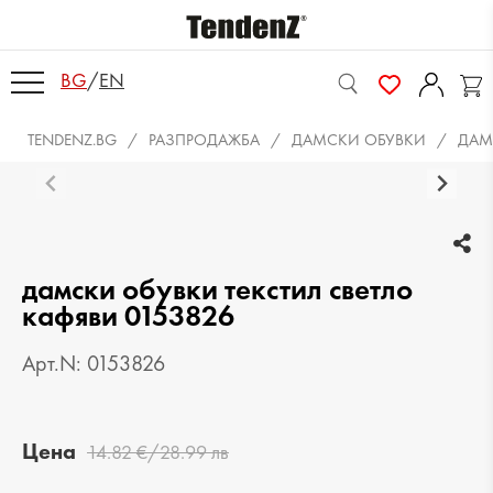
BG
/
EN
TENDENZ.BG
РАЗПРОДАЖБА
ДАМСКИ ОБУВКИ
ДАМ
дамски обувки текстил светло
кафяви 0153826
Арт.N: 0153826
Цена
14.82 €/28.99 лв