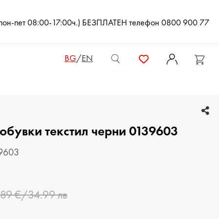
(пон-пет 08:00-17:00ч.) БЕЗПЛАТЕН телефон 0800 900 77
BG
/
EN
ДАМСКИ ЧАНТИ
обувки текстил черни 0139603
ДАМСКИ РАНИЦИ
КЛЪЧ ЧАНТИ
39603
МЪЖКИ ЧАНТИ
.89 €/34.99 лв
ДАМСКИ ПОРТМОНЕТА
МЪЖКИ ПОРТМОНЕТА