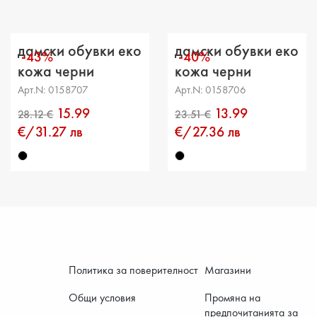
Разстоя
дамски обувки еко
дамски обувки еко
-43%
-40%
кожа черни
кожа черни
Арт.N: 0158707
Арт.N: 0158706
15.99
13.99
€/31.27 лв
€/27.36 лв
Политика за поверителност
Магазини
Общи условия
Промяна на
предпочитанията за