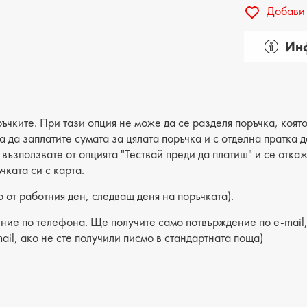
Добави 
Инф
Пол: д
Вид на
Категор
ъчките. При тази опция не може да се разделя поръчка, която
ва да заплатите сумата за цялата поръчка и с отделна пратка
Лицев 
е възползвате от опцията "Тествай преди да платиш" и се отка
чката си с карта.
Хастар
 от работния ден, следващ деня на поръчката).
Ходило
ние по телефона. Ще получите само потвърждение по e-mail, 
Вид сте
ail, ако не сте получили писмо в стандартната поща)
Височи
Височи