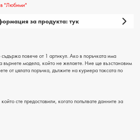
в "Любими"
ормация за продукта: тук
амски
 продукта: ежедневни
ия: обувки
 съдържа повече от 1 артикул. Ако в поръчката има
 да върнете модела, който не желаете. Ние ще възстановим
материал: текстил
жете от цялата поръчка, дължите на куриера таксата по
: еко кожа
/Подметка: ток
който сте предоставили, когато попълвате данните за
лка: естествена кожа
на на тока: 1 cm
на подметка: 1 cm