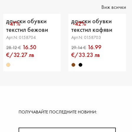
ние от петата до горната част: 6 cm
Виж всички
дамски обувки
дамски обувки
-41%
-42%
текстил бежови
текстил кафяви
Арт.N: 0158704
Арт.N: 0158703
16.50
16.99
€/32.27 лв
€/33.23 лв
ПОЛУЧАВАЙТЕ ПОСЛЕДНИТЕ НОВИНИ: