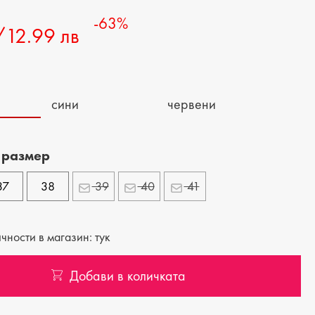
-63%
/12.99 лв
сини
червени
 размер
37
38
39
40
41
ности в магазин: тук
Добави в количката