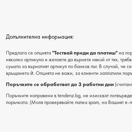
Допълнителна информация:
Предлага се опцията
"Тествай преди да платиш"
на пор
няколко артикула и желаете да върнете някой от тях, тряб
сумата за върнатият артикул по банков път. В случай, че с
връщането ѝ. Опцията не важи, за клиенти заплатили поръ
Поръчките се обработват до 3 работни дни
(считано
Поръчките направени в tendenz.bg, не изискват потвържде
поръчката. (Моля проверявайте папка spam, на Вашият e-m