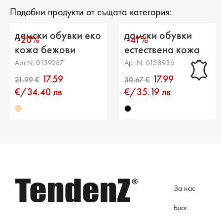
Подобни продукти от същата категория:
дамски обувки еко
дамски обувки
-20%
-41%
кожа бежови
естествена кожа
черни
Арт.N: 0159287
Арт.N: 0158936
17.59
17.99
€/34.40 лв
€/35.19 лв
За нас
Блог