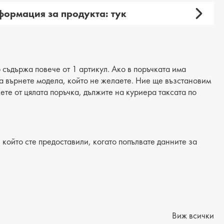
ормация за продукта: тук
амски
 продукта: ежедневни
ия: обувки
 съдържа повече от 1 артикул. Ако в поръчката има
 да върнете модела, който не желаете. Ние ще възстановим
материал: текстил
жете от цялата поръчка, дължите на куриера таксата по
: еко кожа
/Подметка: равна
който сте предоставили, когато попълвате данните за
лка: комфортна от еко кожа
на на тока: 1 cm
ние от петата до горната част: 6 cm
Виж всички