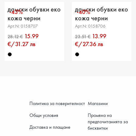
дамски обувки еко
дамски обувки еко
-43%
-40%
кожа черни
кожа черни
Арт.N: 0158707
Арт.N: 0158706
15.99
13.99
€/31.27 лв
€/27.36 лв
Политика за поверителност
Магазини
Общи условия
Промяна на
предпочитанията за
Доставка и плащане
бисквитки