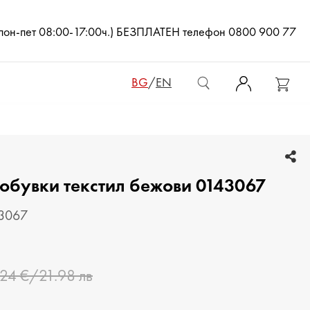
(пон-пет 08:00-17:00ч.) БЕЗПЛАТЕН телефон 0800 900 77
BG
/
EN
ДАМСКИ ЧАНТИ
 обувки текстил бежови 0143067
ДАМСКИ РАНИЦИ
КЛЪЧ ЧАНТИ
43067
МЪЖКИ ЧАНТИ
.24 €/21.98 лв
ДАМСКИ ПОРТМОНЕТА
МЪЖКИ ПОРТМОНЕТА