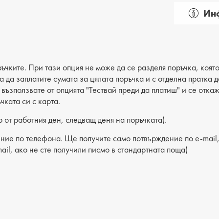
Инф
Пол: д
Вид на
Категор
ъчките. При тази опция не може да се разделя поръчка, която
ва да заплатите сумата за цялата поръчка и с отделна пратка
Лицев 
е възползвате от опцията "Тествай преди да платиш" и се отка
чката си с карта.
Хастар
 от работния ден, следващ деня на поръчката).
Ходило
ние по телефона. Ще получите само потвърждение по e-mail, 
Вид сте
ail, ако не сте получили писмо в стандартната поща)
Височи
Разстоя