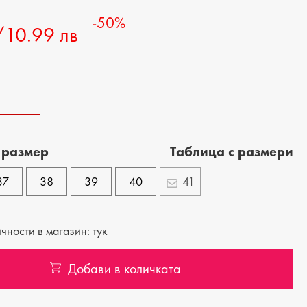
-50%
/10.99 лв
 размер
Tаблица с размери
37
38
39
40
41
ности в магазин: тук
Добави в количката