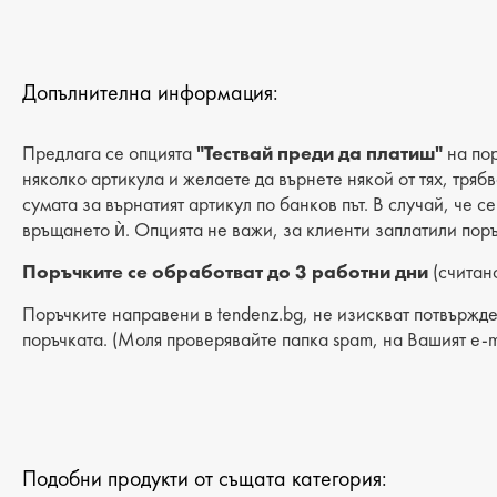
Допълнителна информация:
Предлага се опцията
"Тествай преди да платиш"
на пор
няколко артикула и желаете да върнете някой от тях, тряб
сумата за върнатият артикул по банков път. В случай, че с
връщането ѝ. Опцията не важи, за клиенти заплатили поръ
Поръчките се обработват до 3 работни дни
(считано
Поръчките направени в tendenz.bg, не изискват потвържде
поръчката. (Моля проверявайте папка spam, на Вашият e-m
Подобни продукти от същата категория: