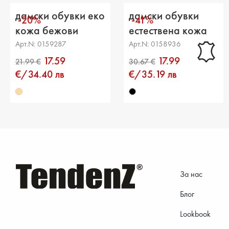
дамски обувки еко
дамски обувки
-20%
-41%
кожа бежови
естествена кожа
черни
Арт.N: 0159287
Арт.N: 0158936
17.59
17.99
€/34.40 лв
€/35.19 лв
За нас
Блог
Lookbook