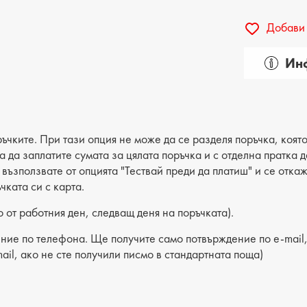
Добави 
Инф
Пол: д
Вид на
Категор
ъчките. При тази опция не може да се разделя поръчка, която
ва да заплатите сумата за цялата поръчка и с отделна пратка
Лицев 
е възползвате от опцията "Тествай преди да платиш" и се отка
чката си с карта.
Хастар:
 от работния ден, следващ деня на поръчката).
Ходило
ние по телефона. Ще получите само потвърждение по e-mail, 
Вид сте
ail, ако не сте получили писмо в стандартната поща)
Височи
Височи