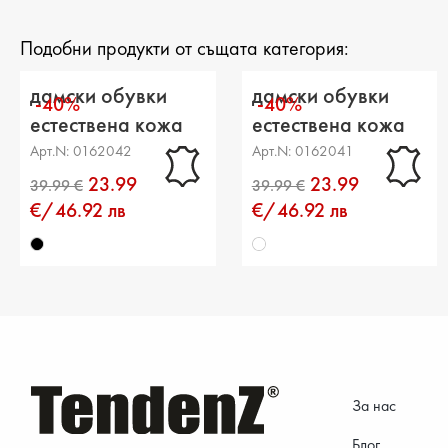
Подобни продукти от същата категория:
дамски обувки
дамски обувки
-40%
-40%
естествена кожа
естествена кожа
черни
бели
Арт.N: 0162042
Арт.N: 0162041
23.99
23.99
€/46.92 лв
€/46.92 лв
За нас
Блог