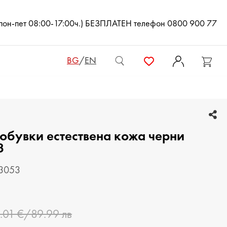
(пон-пет 08:00-17:00ч.) БЕЗПЛАТЕН телефон 0800 900 77
BG
/
EN
ДАМСКИ ЧАНТИ
обувки естествена кожа черни
ДАМСКИ РАНИЦИ
3
КЛЪЧ ЧАНТИ
53053
МЪЖКИ ЧАНТИ
ДАМСКИ ПОРТМОНЕТА
.01 €/89.99 лв
МЪЖКИ ПОРТМОНЕТА