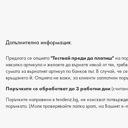
Допълнителна информация:
Предлага се опцията
"Тествай преди да платиш"
на пор
няколко артикула и желаете да върнете някой от тях, тряб
сумата за върнатият артикул по банков път. В случай, че с
връщането ѝ. Опцията не важи, за клиенти заплатили поръ
Поръчките се обработват до 3 работни дни
(считано
Поръчките направени в tendenz.bg, не изискват потвържде
поръчката. (Моля проверявайте папка spam, на Вашият e-m