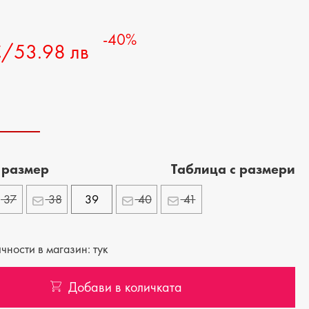
-40%
€/53.98 лв
 размер
Tаблица с размери
37
38
39
40
41
ности в магазин: тук
Добави в количката