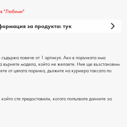
в "Любими"
ормация за продукта: тук
амски
 продукта: ежедневни
ия: обувки
 съдържа повече от 1 артикул. Ако в поръчката има
 да върнете модела, който не желаете. Ние ще възстановим
материал: естествена кожа
жете от цялата поръчка, дължите на куриера таксата по
 текстил
/Подметка: равна
който сте предоставили, когато попълвате данните за
лка: естествена кожа
на на тока: 4 cm
на подметка: 2 cm