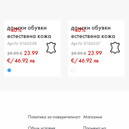
Разстоя
дамски обувки
дамски обувки
-40%
-40%
естествена кожа
естествена кожа
сини
бели
Арт.N: 0162038
Арт.N: 0162037
23.99
23.99
€/46.92 лв
€/46.92 лв
Политика за поверителност
Магазини
Общи условия
Промяна на