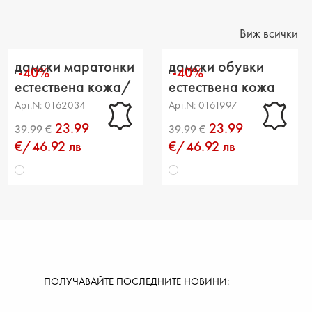
ние от петата до горната част: 6 cm
Виж всички
дамски маратонки
дамски обувки
-40%
-40%
естествена кожа/
естествена кожа
текстил бели
бели
Арт.N: 0162034
Арт.N: 0161997
23.99
23.99
€/46.92 лв
€/46.92 лв
ПОЛУЧАВАЙТЕ ПОСЛЕДНИТЕ НОВИНИ: