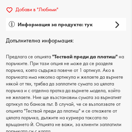
Добави в "Любими"
Информация за продукта: тук
Пол: дамски
Допълнителна информация:
Вид на продукта: ежедневни
Категория: обувки
Предлага се опцията
"Тествай преди да платиш"
на
поръчките. При тази опция не може да се разделя
Лицев материал: естествена кожа
поръчка, която съдържа повече от 1 артикул. Ако в
поръчката има няколко артикула и желаете да върнете
Хастар: текстил
някой от тях, трябва да заплатите сумата за цялата
поръчка и с отделна пратка да върнете модела, който
Ходило/Подметка: платформа
не желаете. Ние ще възстановим сумата за върнатият
Вид стелка: естествена кожа
артикул по банков път. В случай, че се възползвате от
опцията "Тествай преди да платиш" и се откажете от
Височина подметка: 3 cm
цялата поръчка, дължите на куриера таксата по
връщането ѝ. Опцията не важи, за клиенти заплатили
Височина на платформата : 4 cm
поръчката си с карта.