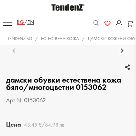
BG
/
EN
TENDENZ.BG
ЕСТЕСТВЕНА КОЖА
ДАМСКИ КОЖЕНИ ОБУ
дамски обувки естествена кожа
бяло/многоцветни 0153062
Арт.N: 0153062
Цена
43.45 €/84.98 лв