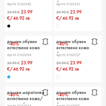
черни
бели
Арт.N: 0162042
Арт.N: 0162041
23.99
23.99
€/46.92 лв
€/46.92 лв
дамски обувки
дамски обувки
-40%
-40%
естествена кожа
естествена кожа
сини
бели
Арт.N: 0162038
Арт.N: 0162037
23.99
23.99
€/46.92 лв
€/46.92 лв
дамски маратонки
дамски обувки
-40%
-40%
естествена кожа/
естествена кожа
текстил бели
бели
Арт.N: 0162034
Арт.N: 0161997