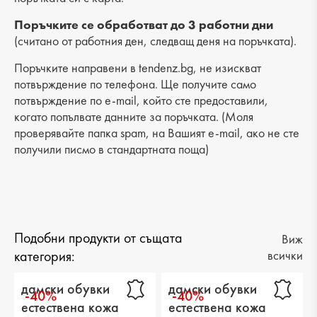
Разстояние от петата до горната част: 6 cm
Поръчките се обработват до 3 работни дни
(считано от работния ден, следващ деня на поръчката).
Поръчките направени в tendenz.bg, не изискват
потвърждение по телефона. Ще получите само
потвърждение по e-mail, който сте предоставили,
когато попълвате данните за поръчката. (Моля
проверявайте папка spam, на Вашият e-mail, ако не сте
получили писмо в стандартната поща)
Подобни продукти от същата
Виж
категория:
всички
дамски обувки
дамски обувки
-40%
-40%
естествена кожа
естествена кожа