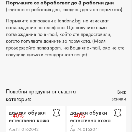
Разстояние от петата до горната част: 5 cm
Поръчките се обработват до 3 работни дни
(считано от работния ден, следващ деня на поръчката).
Поръчките направени в tendenz.bg, не изискват
потвърждение по телефона. Ще получите само
потвърждение по e-mail, който сте предоставили,
когато попълвате данните за поръчката. (Моля
проверявайте папка spam, на Вашият e-mail, ако не сте
получили писмо в стандартната поща)
Подобни продукти от същата
Виж
категория:
всички
дамски обувки
дамски обувки
-40%
-40%
естествена кожа
естествена кожа
черни
бели
Арт.N: 0162042
Арт.N: 0162041