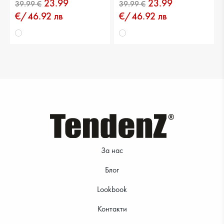
23.99
23.99
39.99 €
39.99 €
€/46.92 лв
€/46.92 лв
39.99 €
39.99 €
За нас
Блог
Lookbook
Контакти