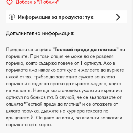
Добави в "Любими"
Информация за продукта: тук
Пол: дамски
Допълнителна информация:
Вид на продукта: ежедневни
Категория: обувки
Предлага се опцията
"Тествай преди да платиш"
на
поръчките. При тази опция не може да се разделя
Лицев материал: естествена кожа
поръчка, която съдържа повече от 1 артикул. Ако в
поръчката има няколко артикула и желаете да върнете
Хастар: текстил
някой от тях, трябва да заплатите сумата за цялата
поръчка и с отделна пратка да върнете модела, който
Ходило/Подметка: платформа
не желаете. Ние ще възстановим сумата за върнатият
Вид стелка: естествена кожа
артикул по банков път. В случай, че се възползвате от
опцията "Тествай преди да платиш" и се откажете от
Височина подметка: 4 cm
цялата поръчка, дължите на куриера таксата по
връщането ѝ. Опцията не важи, за клиенти заплатили
Височина на платформата : 4 cm
поръчката си с карта.