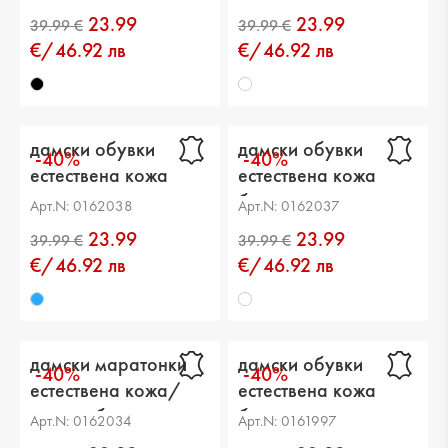
23.99
23.99
€/46.92 лв
€/46.92 лв
дамски обувки
дамски обувки
-40%
-40%
естествена кожа
естествена кожа
сини
бели
Арт.N: 0162038
Арт.N: 0162037
23.99
23.99
€/46.92 лв
€/46.92 лв
дамски маратонки
дамски обувки
-40%
-40%
естествена кожа/
естествена кожа
текстил бели
бели
Арт.N: 0162034
Арт.N: 0161997