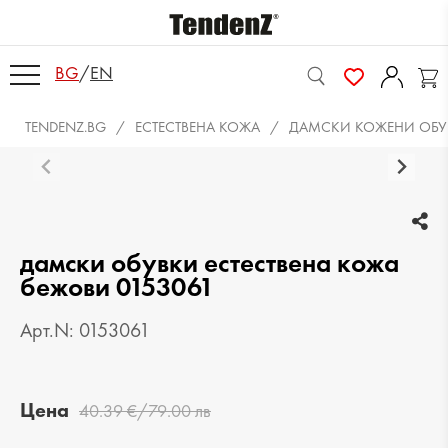
BG
/
EN
TENDENZ.BG
ЕСТЕСТВЕНА КОЖА
ДАМСКИ КОЖЕНИ ОБУ
дамски обувки естествена кожа
бежови 0153061
Арт.N: 0153061
Цена
40.39 €/79.00 лв