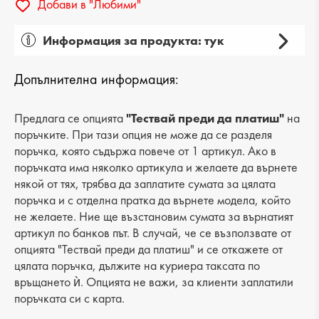
Добави в "Любими"
Информация за продукта: тук
Пол: дамски
Допълнителна информация:
Вид на продукта: ежедневни
Категория: обувки
Предлага се опцията
"Тествай преди да платиш"
на
поръчките. При тази опция не може да се разделя
Лицев материал: естествена кожа
поръчка, която съдържа повече от 1 артикул. Ако в
поръчката има няколко артикула и желаете да върнете
Хастар: еко кожа
някой от тях, трябва да заплатите сумата за цялата
поръчка и с отделна пратка да върнете модела, който
Ходило/Подметка: равна
не желаете. Ние ще възстановим сумата за върнатият
Вид стелка: естествена кожа
артикул по банков път. В случай, че се възползвате от
опцията "Тествай преди да платиш" и се откажете от
Височина на тока: -
цялата поръчка, дължите на куриера таксата по
връщането ѝ. Опцията не важи, за клиенти заплатили
Височина подметка: 2 cm
поръчката си с карта.