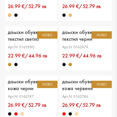
26.99 €/52.79 лв
26.99 €/52.79 лв
дамски обувки
дамски обувки
НОВО
НОВО
текстил светло
текстил черни
кафяви
Арт.N: 0162980
Арт.N: 0162979
22.99 €/44.96 лв
22.99 €/44.96 лв
дамски обувки еко
дамски обувки еко
НОВО
НОВО
кожа черни
кожа червени
Арт.N: 0162747
Арт.N: 0162746
26.99 €/52.79 лв
26.99 €/52.79 лв