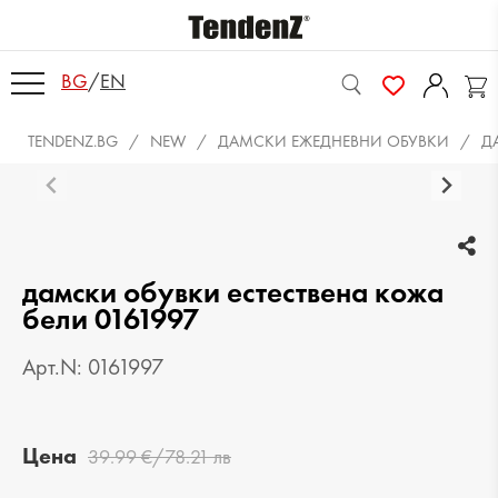
BG
/
EN
TENDENZ.BG
NEW
ДАМСКИ ЕЖЕДНЕВНИ ОБУВКИ
Д
дамски обувки естествена кожа
бели 0161997
Арт.N: 0161997
Цена
39.99 €/78.21 лв