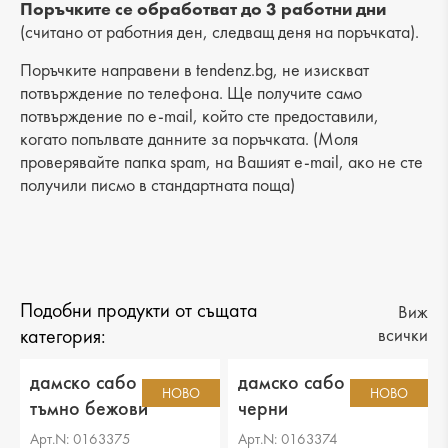
Височина на платформата : 2 cm
Поръчките се обработват до 3 работни дни
(считано от работния ден, следващ деня на поръчката).
Разстояние от петата до горната част: 6 cm
Поръчките направени в tendenz.bg, не изискват
Обиколка на прасеца: -
потвърждение по телефона. Ще получите само
потвърждение по e-mail, който сте предоставили,
когато попълвате данните за поръчката. (Моля
проверявайте папка spam, на Вашият e-mail, ако не сте
получили писмо в стандартната поща)
Подобни продукти от същата
Виж
категория:
всички
дамско сабо текстил
дамско сабо текстил
НОВО
НОВО
тъмно бежови
черни
Арт.N: 0163375
Арт.N: 0163374