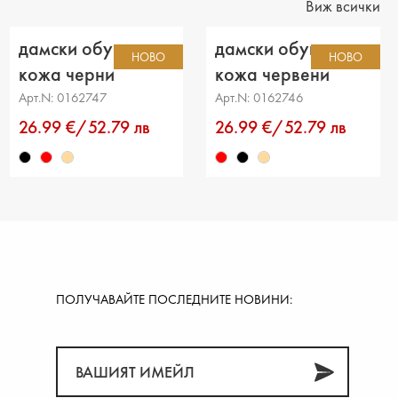
Виж всички
ние от петата до горната част: 6 cm
дамски обувки еко
дамски обувки еко
НОВО
НОВО
ка на прасеца: -
кожа черни
кожа червени
Арт.N: 0162747
Арт.N: 0162746
26.99 €/52.79 лв
26.99 €/52.79 лв
ПОЛУЧАВАЙТЕ ПОСЛЕДНИТЕ НОВИНИ: