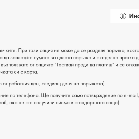
Инф
Пол: д
Вид на
Категор
ъчките. При тази опция не може да се разделя поръчка, която
ва да заплатите сумата за цялата поръчка и с отделна пратка
Лицев 
е възползвате от опцията "Тествай преди да платиш" и се отка
чката си с карта.
Хастар
 от работния ден, следващ деня на поръчката).
Ходило
ние по телефона. Ще получите само потвърждение по e-mail, 
Вид сте
ail, ако не сте получили писмо в стандартната поща)
Височин
Височи
Височи