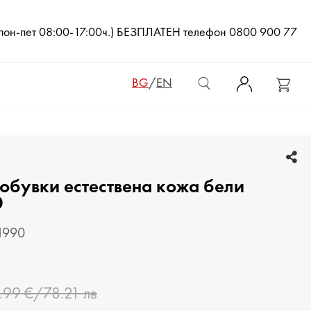
(пон-пет 08:00-17:00ч.) БЕЗПЛАТЕН телефон 0800 900 77
BG
/
EN
ДАМСКИ ЧАНТИ
обувки естествена кожа бели
ДАМСКИ РАНИЦИ
0
КЛЪЧ ЧАНТИ
1990
МЪЖКИ ЧАНТИ
ДАМСКИ ПОРТМОНЕТА
.99 €/78.21 лв
МЪЖКИ ПОРТМОНЕТА