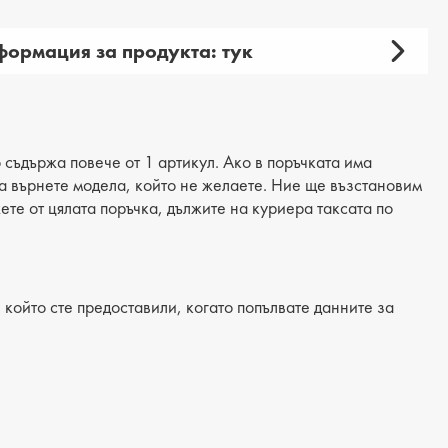
ормация за продукта: тук
амски
 продукта: ежедневни
ия: обувки
 съдържа повече от 1 артикул. Ако в поръчката има
 да върнете модела, който не желаете. Ние ще възстановим
материал: естествена кожа
жете от цялата поръчка, дължите на куриера таксата по
: естествена кожа
/Подметка: равна
който сте предоставили, когато попълвате данните за
лка: естествена кожа
а на тока: -
на подметка: 2 cm
на на платформата : 2 cm