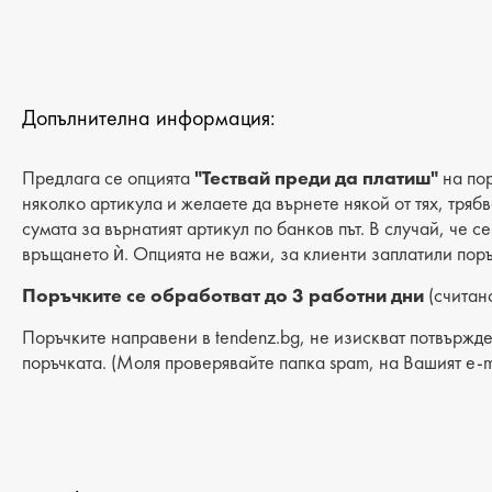
Допълнителна информация:
Предлага се опцията
"Тествай преди да платиш"
на пор
няколко артикула и желаете да върнете някой от тях, тряб
сумата за върнатият артикул по банков път. В случай, че с
връщането ѝ. Опцията не важи, за клиенти заплатили поръ
Поръчките се обработват до 3 работни дни
(считано
Поръчките направени в tendenz.bg, не изискват потвържде
поръчката. (Моля проверявайте папка spam, на Вашият e-m