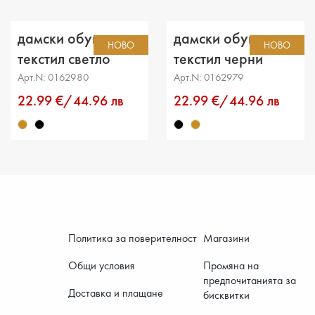
Разстоя
дамски обувки
дамски обувки
НОВО
НОВО
Обикол
текстил светло
текстил черни
кафяви
Арт.N: 0162980
Арт.N: 0162979
22.99 €/44.96 лв
22.99 €/44.96 лв
Политика за поверителност
Магазини
Общи условия
Промяна на
предпочитанията за
Доставка и плащане
бисквитки