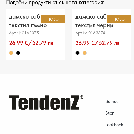
Подобни продукти от същата категория:
дамско сабо
дамско сабо
НОВО
НОВО
текстил тъмно
текстил черни
бежови
Арт.N: 0163375
Арт.N: 0163374
26.99 €/52.79 лв
26.99 €/52.79 лв
За нас
Блог
Lookbook