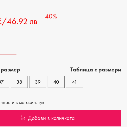
-40%
€/46.92 лв
 размер
Tаблица с размери
37
38
39
40
41
ности в магазин: тук
Добави в количката