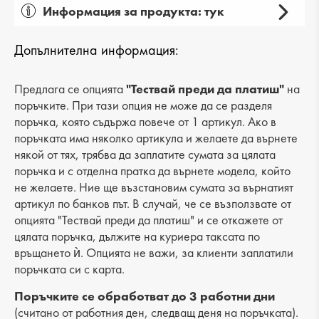
Информация за продукта: тук
Пол: дамски
Допълнителна информация:
Вид на продукта: ежедневни
Категория: обувки
Предлага се опцията
"Тествай преди да платиш"
на
поръчките. При тази опция не може да се разделя
Лицев материал: естествена кожа
поръчка, която съдържа повече от 1 артикул. Ако в
поръчката има няколко артикула и желаете да върнете
Хастар: текстил
някой от тях, трябва да заплатите сумата за цялата
поръчка и с отделна пратка да върнете модела, който
Ходило/Подметка: равна
не желаете. Ние ще възстановим сумата за върнатият
Вид стелка: естествена кожа
артикул по банков път. В случай, че се възползвате от
опцията "Тествай преди да платиш" и се откажете от
Височина подметка: 2 cm
цялата поръчка, дължите на куриера таксата по
връщането ѝ. Опцията не важи, за клиенти заплатили
Височина на платформата : 2 cm
поръчката си с карта.
Разстояние от петата до горната част: 6 cm
Поръчките се обработват до 3 работни дни
(считано от работния ден, следващ деня на поръчката).