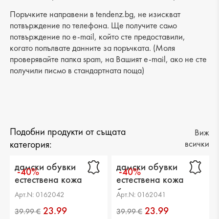
Поръчките направени в tendenz.bg, не изискват
потвърждение по телефона. Ще получите само
потвърждение по e-mail, който сте предоставили,
когато попълвате данните за поръчката. (Моля
проверявайте папка spam, на Вашият e-mail, ако не сте
получили писмо в стандартната поща)
Подобни продукти от същата
Виж
категория:
всички
дамски обувки
дамски обувки
-40%
-40%
естествена кожа
естествена кожа
черни
бели
Арт.N: 0162042
Арт.N: 0162041
23.99
23.99