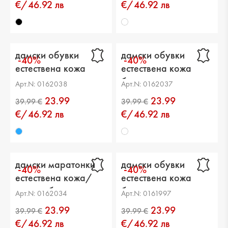
€/46.92 лв
€/46.92 лв
дамски обувки
дамски обувки
-40%
-40%
естествена кожа
естествена кожа
сини
бели
Арт.N: 0162038
Арт.N: 0162037
23.99
23.99
€/46.92 лв
€/46.92 лв
дамски маратонки
дамски обувки
-40%
-40%
естествена кожа/
естествена кожа
текстил бели
бели
Арт.N: 0162034
Арт.N: 0161997
23.99
23.99
39.99 €
39.99 €
€/46.92 лв
€/46.92 лв