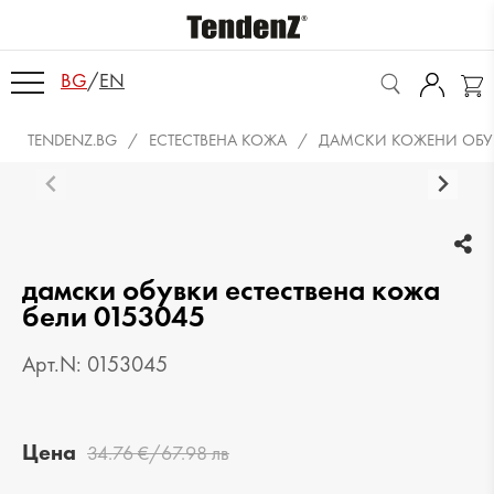
BG
/
EN
TENDENZ.BG
ЕСТЕСТВЕНА КОЖА
ДАМСКИ КОЖЕНИ ОБУ
дамски обувки естествена кожа
бели 0153045
Арт.N: 0153045
Цена
34.76 €/67.98 лв