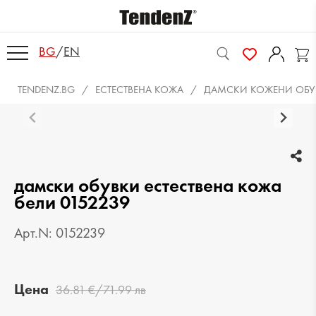
BG
/
EN
TENDENZ.BG
ЕСТЕСТВЕНА КОЖА
ДАМСКИ КОЖЕНИ ОБУ
дамски обувки естествена кожа
бели 0152239
Арт.N: 0152239
Цена
36.81 €/71.99 лв