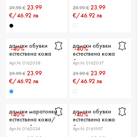
23.99
23.99
€/46.92 лв
€/46.92 лв
дамски обувки
дамски обувки
-40%
-40%
естествена кожа
естествена кожа
сини
бели
Арт.N: 0162038
Арт.N: 0162037
23.99
23.99
€/46.92 лв
€/46.92 лв
дамски маратонки
дамски обувки
-40%
-40%
естествена кожа/
естествена кожа
текстил бели
бели
Арт.N: 0162034
Арт.N: 0161997