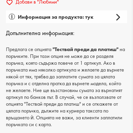
Добави в "Любими"
Информация за продукта: тук
Пол: дамски
Допълнителна информация:
Вид на продукта: ежедневни
Категория: обувки
Предлага се опцията
"Тествай преди да платиш"
на
поръчките. При тази опция не може да се разделя
Лицев материал: естествена кожа
поръчка, която съдържа повече от 1 артикул. Ако в
поръчката има няколко артикула и желаете да върнете
Хастар: еко кожа/текстил
някой от тях, трябва да заплатите сумата за цялата
поръчка и с отделна пратка да върнете модела, който
Ходило/Подметка: платформа
не желаете. Ние ще възстановим сумата за върнатият
Вид стелка: комфортна от естествена кожа
артикул по банков път. В случай, че се възползвате от
опцията "Тествай преди да платиш" и се откажете от
Височина подметка: 3 cm
цялата поръчка, дължите на куриера таксата по
връщането ѝ. Опцията не важи, за клиенти заплатили
Височина на платформата : 6 cm
поръчката си с карта.