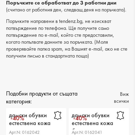
Разстояние от петата до горната част: 6 cm
Поръчките се обработват до 3 работни дни
(считано от работния ден, следващ деня на поръчката).
Поръчките направени в tendenz.bg, не изискват
потвърждение по телефона. Ще получите само
потвърждение по e-mail, който сте предоставили,
когато попълвате данните за поръчката. (Моля
проверявайте папка spam, на Вашият e-mail, ако не сте
получили писмо в стандартната поща)
Подобни продукти от същата
Виж
категория:
всички
дамски обувки
дамски обувки
-40%
-40%
естествена кожа
естествена кожа
черни
бели
Арт.N: 0162042
Арт.N: 0162041