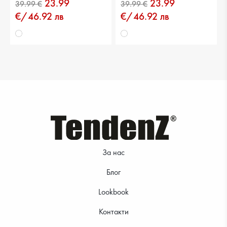
23.99
23.99
39.99 €
39.99 €
€/46.92 лв
€/46.92 лв
39.99 €
39.99 €
За нас
Блог
Lookbook
Контакти