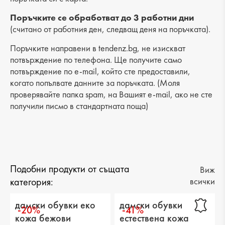
Разстояние от петата до горната част: 5 cm
Поръчките се обработват до 3 работни дни
(считано от работния ден, следващ деня на поръчката).
Поръчките направени в tendenz.bg, не изискват
потвърждение по телефона. Ще получите само
потвърждение по e-mail, който сте предоставили,
когато попълвате данните за поръчката. (Моля
проверявайте папка spam, на Вашият e-mail, ако не сте
получили писмо в стандартната поща)
Подобни продукти от същата
Виж
категория:
всички
дамски обувки еко
дамски обувки
-20%
-41%
кожа бежови
естествена кожа