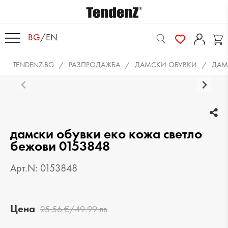
BG
/
EN
TENDENZ.BG
РАЗПРОДАЖБА
ДАМСКИ ОБУВКИ
ДАМ
дамски обувки еко кожа светло
бежови 0153848
Арт.N: 0153848
Цена
25.56 €/49.99 лв