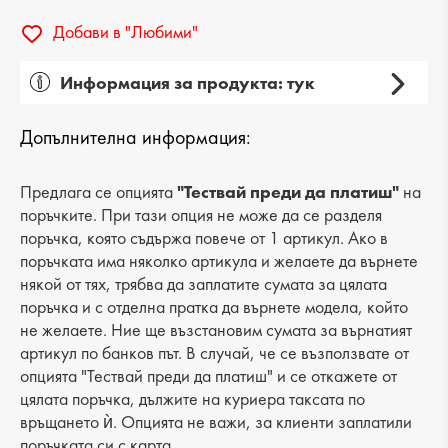
Добави в "Любими"
Информация за продукта: тук
Пол: дамски
Допълнителна информация:
Вид на продукта: ежедневни
Категория: обувки
Предлага се опцията
"Тествай преди да платиш"
на
поръчките. При тази опция не може да се разделя
Лицев материал: еко кожа
поръчка, която съдържа повече от 1 артикул. Ако в
поръчката има няколко артикула и желаете да върнете
Хастар: еко кожа
някой от тях, трябва да заплатите сумата за цялата
поръчка и с отделна пратка да върнете модела, който
Ходило/Подметка: платформа
не желаете. Ние ще възстановим сумата за върнатият
Вид стелка: естествена кожа
артикул по банков път. В случай, че се възползвате от
опцията "Тествай преди да платиш" и се откажете от
Височина подметка: 2 cm
цялата поръчка, дължите на куриера таксата по
връщането ѝ. Опцията не важи, за клиенти заплатили
Височина на платформата : 4 cm
поръчката си с карта.