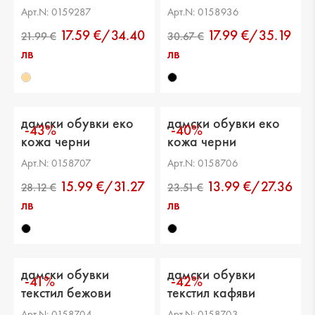
черни
Арт.N: 0159287
Арт.N: 0158936
17.59 €/34.40
17.99 €/35.19
лв
лв
дамски обувки еко
дамски обувки еко
-43%
-40%
кожа черни
кожа черни
Арт.N: 0158707
Арт.N: 0158706
15.99 €/31.27
13.99 €/27.36
лв
лв
дамски обувки
дамски обувки
-41%
-42%
текстил бежови
текстил кафяви
Арт.N: 0158704
Арт.N: 0158703