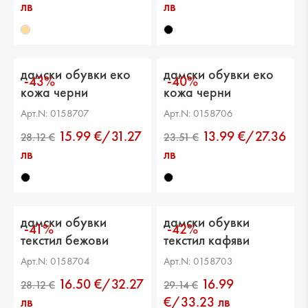
лв
лв
дамски обувки еко
дамски обувки еко
-43%
-40%
кожа черни
кожа черни
Арт.N: 0158707
Арт.N: 0158706
15.99 €/31.27
13.99 €/27.36
лв
лв
дамски обувки
дамски обувки
-41%
-42%
текстил бежови
текстил кафяви
Арт.N: 0158704
Арт.N: 0158703
16.50 €/32.27
16.99
21.99 €
30.67 €
лв
€/33.23 лв