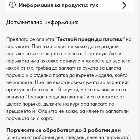
Информация за продукта: тук
Пол: дамски
Допълнителна информация:
Вид на продукта: мокасини
Категория: обувки
Предлага се опцията
"Тествай преди да платиш"
на
поръчките. При тази опция не може да се разделя
Лицев материал: еко кожа
поръчка, която съдържа повече от 1 артикул. Ако в
поръчката има няколко артикула и желаете да върнете
Хастар: еко кожа
някой от тях, трябва да заплатите сумата за цялата
поръчка и с отделна пратка да върнете модела, който
Ходило/Подметка: равна
не желаете. Ние ще възстановим сумата за върнатият
Вид стелка: комфортна от еко кожа
артикул по банков път. В случай, че се възползвате от
опцията "Тествай преди да платиш" и се откажете от
Височина на тока: 1 cm
цялата поръчка, дължите на куриера таксата по
връщането ѝ. Опцията не важи, за клиенти заплатили
Разстояние от петата до горната част: 6 cm
поръчката си с карта.
Поръчките се обработват до 3 работни дни
(считано от работния ден, следващ деня на поръчката).