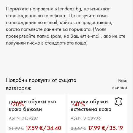
Поръчките направени в tendenz.bg, не изискват
потвърждение по телефона. Ще получите само
потвърждение по e-mail, който сте предоставили,
когато попълвате данните за поръчката. (Моля
проверявайте папка spam, на Вашият e-mail, ако не сте
получили писмо в стандартната поща)
Подобни продукти от същата
Виж
категория:
всички
дамски обувки еко
дамски обувки
-20%
-41%
кожа бежови
естествена кожа
черни
Арт.N: 0159287
Арт.N: 0158936
17.59 €/34.40
17.99 €/35.19