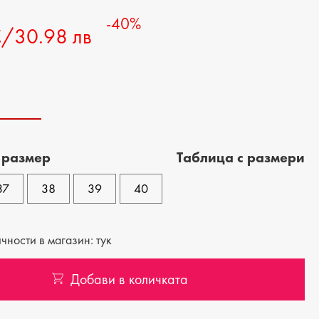
-40%
€/30.98 лв
 размер
Tаблица с размери
37
38
39
40
ности в магазин: тук
Добави в количката