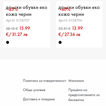
Разстоя
дамски обувки еко
дамски обувки еко
-43%
-40%
Обикол
кожа черни
кожа черни
Арт.N: 0158707
Арт.N: 0158706
15.99
13.99
€/31.27 лв
€/27.36 лв
Политика за поверителност
Магазини
Общи условия
Промяна на
предпочитанията за
Доставка и плащане
бисквитки