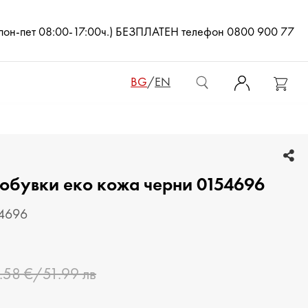
(пон-пет 08:00-17:00ч.) БЕЗПЛАТЕН телефон 0800 900 77
BG
/
EN
ДАМСКИ ЧАНТИ
 обувки еко кожа черни 0154696
ДАМСКИ РАНИЦИ
КЛЪЧ ЧАНТИ
54696
МЪЖКИ ЧАНТИ
.58 €/51.99 лв
ДАМСКИ ПОРТМОНЕТА
МЪЖКИ ПОРТМОНЕТА