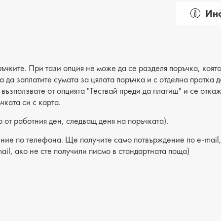
Инф
Пол: д
Вид на
Категор
ъчките. При тази опция не може да се разделя поръчка, която
ва да заплатите сумата за цялата поръчка и с отделна пратка
Лицев 
е възползвате от опцията "Тествай преди да платиш" и се отка
чката си с карта.
Хастар
 от работния ден, следващ деня на поръчката).
Ходило
ние по телефона. Ще получите само потвърждение по e-mail, 
Вид сте
ail, ако не сте получили писмо в стандартната поща)
Височи
Височи
Височи