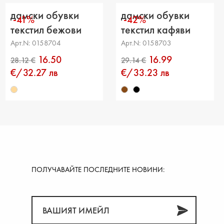
ние от петата до горната част: 6 cm
дамски обувки
дамски обувки
-41%
-42%
ка на прасеца: -
текстил бежови
текстил кафяви
Арт.N: 0158704
Арт.N: 0158703
16.50
16.99
€/32.27 лв
€/33.23 лв
ПОЛУЧАВАЙТЕ ПОСЛЕДНИТЕ НОВИНИ: