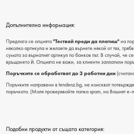
Допълнителна информация:
Предлага се опцията
"Тествай преди да платиш"
на пор
няколко артикула и желаете да върнете някой от тях, тряб
сумата за върнатият артикул по банков път. В случай, че с
връщането ѝ. Опцията не важи, за клиенти заплатили поръ
Поръчките се обработват до 3 работни дни
(считано
Поръчките направени в tendenz.bg, не изискват потвържде
поръчката. (Моля проверявайте папка spam, на Вашият e-m
Подобни продукти от същата категория: