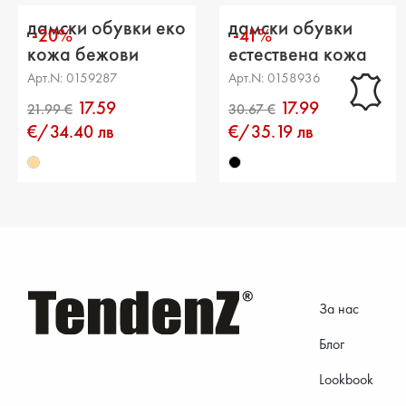
дамски обувки еко
дамски обувки
-20%
-41%
кожа бежови
естествена кожа
черни
Арт.N: 0159287
Арт.N: 0158936
17.59
17.99
€/34.40 лв
€/35.19 лв
За нас
Блог
Lookbook