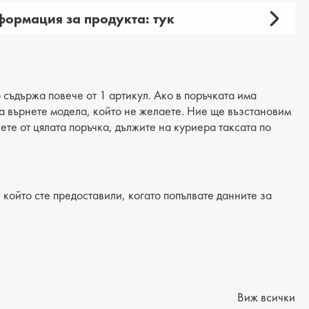
ормация за продукта: тук
амски
 продукта: ежедневни
ия: обувки
 съдържа повече от 1 артикул. Ако в поръчката има
 да върнете модела, който не желаете. Ние ще възстановим
материал: еко кожа
жете от цялата поръчка, дължите на куриера таксата по
: еко кожа
/Подметка: ток
който сте предоставили, когато попълвате данните за
лка: естествена кожа
на на тока: 5 cm
на подметка: 3 cm
на на платформата : -
Виж всички