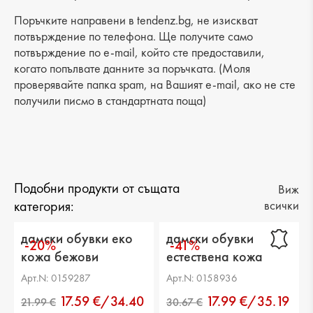
Разстояние от петата до горната част: 6 cm
Поръчките направени в tendenz.bg, не изискват
Обиколка на прасеца: -
потвърждение по телефона. Ще получите само
потвърждение по e-mail, който сте предоставили,
когато попълвате данните за поръчката. (Моля
проверявайте папка spam, на Вашият e-mail, ако не сте
получили писмо в стандартната поща)
Подобни продукти от същата
Виж
категория:
всички
дамски обувки еко
дамски обувки
-20%
-41%
кожа бежови
естествена кожа
черни
Арт.N: 0159287
Арт.N: 0158936
17.59 €/34.40
17.99 €/35.19