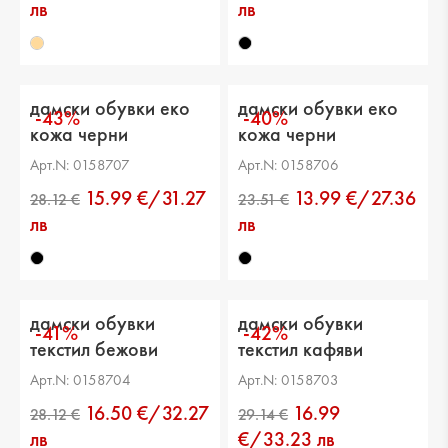
лв
лв
дамски обувки еко
дамски обувки еко
-43%
-40%
кожа черни
кожа черни
Арт.N: 0158707
Арт.N: 0158706
15.99 €/31.27
13.99 €/27.36
лв
лв
дамски обувки
дамски обувки
-41%
-42%
текстил бежови
текстил кафяви
Арт.N: 0158704
Арт.N: 0158703
16.50 €/32.27
16.99
21.99 €
30.67 €
лв
€/33.23 лв