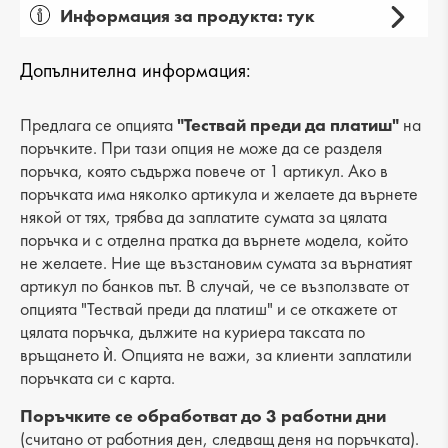
Информация за продукта: тук
Пол: дамски
Допълнителна информация:
Вид на продукта: ежедневни
Категория: обувки
Предлага се опцията
"Тествай преди да платиш"
на
поръчките. При тази опция не може да се разделя
Лицев материал: еко кожа
поръчка, която съдържа повече от 1 артикул. Ако в
поръчката има няколко артикула и желаете да върнете
Хастар: еко кожа
някой от тях, трябва да заплатите сумата за цялата
поръчка и с отделна пратка да върнете модела, който
Ходило/Подметка: ток
не желаете. Ние ще възстановим сумата за върнатият
Вид стелка: еко кожа
артикул по банков път. В случай, че се възползвате от
опцията "Тествай преди да платиш" и се откажете от
Височина на тока: 5 cm
цялата поръчка, дължите на куриера таксата по
връщането ѝ. Опцията не важи, за клиенти заплатили
Височина подметка: 3 cm
поръчката си с карта.
Височина на платформата : -
Поръчките се обработват до 3 работни дни
(считано от работния ден, следващ деня на поръчката).