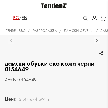
BG
/
EN
TENDENZ.BG
РАЗПРОДАЖБА
ДАМСКИ ОБУВКИ
ДАМ
дамски обувки еко кожа черни
0154649
Арт.N: 0154649
Цена
21.47 €/41.99 лв