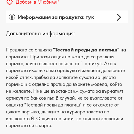
Добави в "Любими"
Информация за продукта: тук
Пол: дамски
Допълнителна информация:
Вид на продукта: ежедневни
Категория: обувки
Предлага се опцията
"Тествай преди да платиш"
на
поръчките. При тази опция не може да се разделя
Лицев материал: еко кожа
поръчка, която съдържа повече от 1 артикул. Ако в
поръчката има няколко артикула и желаете да върнете
Хастар: еко кожа
някой от тях, трябва да заплатите сумата за цялата
поръчка и с отделна пратка да върнете модела, който
Ходило/Подметка: платформа
не желаете. Ние ще възстановим сумата за върнатият
Вид стелка: еко кожа
артикул по банков път. В случай, че се възползвате от
опцията "Тествай преди да платиш" и се откажете от
Височина подметка: 3 cm
цялата поръчка, дължите на куриера таксата по
връщането ѝ. Опцията не важи, за клиенти заплатили
Височина на платформата : 4 cm
поръчката си с карта.