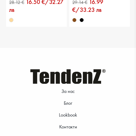
16.50 €/32.27
16.99
21.99 €
30.67 €
лв
€/33.23 лв
28.12 €
23.51 €
За нас
Блог
Lookbook
Контакти