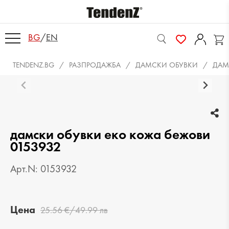
BG
/
EN
TENDENZ.BG
РАЗПРОДАЖБА
ДАМСКИ ОБУВКИ
ДАМ
дамски обувки еко кожа бежови
0153932
Арт.N: 0153932
Цена
25.56 €/49.99 лв