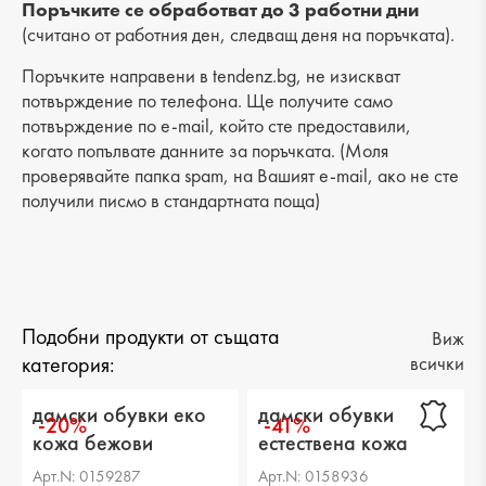
Разстояние от петата до горната част: 5 cm
Поръчките се обработват до 3 работни дни
(считано от работния ден, следващ деня на поръчката).
Поръчките направени в tendenz.bg, не изискват
потвърждение по телефона. Ще получите само
потвърждение по e-mail, който сте предоставили,
когато попълвате данните за поръчката. (Моля
проверявайте папка spam, на Вашият e-mail, ако не сте
получили писмо в стандартната поща)
Подобни продукти от същата
Виж
категория:
всички
дамски обувки еко
дамски обувки
-20%
-41%
кожа бежови
естествена кожа
черни
Арт.N: 0159287
Арт.N: 0158936