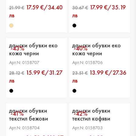
17.59 €/34.40
17.99 €/35.19
лв
лв
дамски обувки еко
дамски обувки еко
-43%
-40%
кожа черни
кожа черни
Арт.N: 0158707
Арт.N: 0158706
15.99 €/31.27
13.99 €/27.36
лв
лв
дамски обувки
дамски обувки
-41%
-42%
текстил бежови
текстил кафяви
Арт.N: 0158704
Арт.N: 0158703